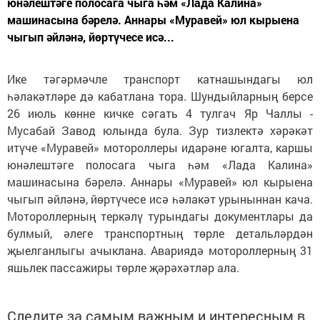
юнәлештәге полосага чыга һәм «Лада Калина»
машинасына бәрелә. Аннары «Муравей» юл кырыена
чыгып әйләнә, йөртүчесе исә...
Ике тәгәрмәчле транспорт катнашындагы юл
һәлакәтләре дә кабатлана тора. Шундыйларның берсе
26 июль көнне кичке сәгать 4 тулгач Яр Чаллы -
Мусабай Завод юлында була. Зур тизлектә хәрәкәт
итүче «Муравей» мотороллеры идарәне югалта, каршы
юнәлештәге полосага чыга һәм «Лада Калина»
машинасына бәрелә. Аннары «Муравей» юл кырыена
чыгып әйләнә, йөртүчесе исә һәлакәт урыныннан кача.
Мотороллерның теркәлү турындагы документлары да
булмый, әлеге транспортның төрле детальләрдән
җыелганлыгы ачыклана. Авариядә мотороллерның 31
яшьлек пассажиры төрле җәрәхәтләр ала.
Следите за самым важным и интересным в