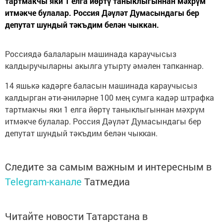
тартмакчы яки 1 елга йөртү таныклыгыннан мәхрүм
итмәкче булалар. Россия Дәүләт Думасындагы бер
депутат шундый тәкъдим белән чыккан.
Россиядә балаларын машинада караучысыз
калдыручыларны акылга утырту әмәлен тапканнар.
14 яшькә кадәрге баласын машинада караучысыз
калдырган әти-әниләрне 100 мең сумга кадәр штрафка
тартмакчы яки 1 елга йөртү таныклыгыннан мәхрүм
итмәкче булалар. Россия Дәүләт Думасындагы бер
депутат шундый тәкъдим белән чыккан.
Следите за самым важным и интересным в
Telegram-канале
Татмедиа
Читайте новости Татарстана в