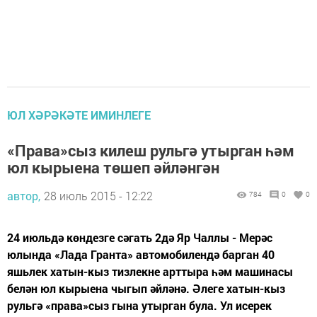
ЮЛ ХӘРӘКӘТЕ ИМИНЛЕГЕ
«Права»сыз килеш рульгә утырган һәм
юл кырыена төшеп әйләнгән
автор,
28 июль 2015 - 12:22
784
0
0
24 июльдә көндезге сәгать 2дә Яр Чаллы - Мерәс
юлында «Лада Гранта» автомобилендә барган 40
яшьлек хатын-кыз тизлекне арттыра һәм машинасы
белән юл кырыена чыгып әйләнә. Әлеге хатын-кыз
рульгә «права»сыз гына утырган була. Ул исерек