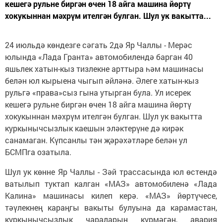
кешегә рульне биргән өчен 18 айга машина йөртү
хокукыннан мәхрүм ителгән булган. Шул ук вакытта...
24 июльдә көндезге сәгать 2дә Яр Чаллы - Мерәс
юлында «Лада Гранта» автомобилендә барган 40
яшьлек хатын-кыз тизлекне арттыра һәм машинасы
белән юл кырыена чыгып әйләнә. Әлеге хатын-кыз
рульгә «права»сыз гына утырган була. Ул исерек
кешегә рульне биргән өчен 18 айга машина йөртү
хокукыннан мәхрүм ителгән булган. Шул ук вакытта
куркынычсызлык каешын эләктерүне дә кирәк
санамаган. Күпсанлы тән җәрәхәтләре белән ул
БСМПга озатыла.
Шул ук көнне Яр Чаллы - Зәй трассасында юл өстендә
ватылып туктап калган «МАЗ» автомобиленә «Лада
Калина» машинасы килеп керә. «МАЗ» йөртүчесе,
тәүлекнең караңгы вакыты булуына да карамастан,
куркынычсызлык чараларын күрмәгән, авария