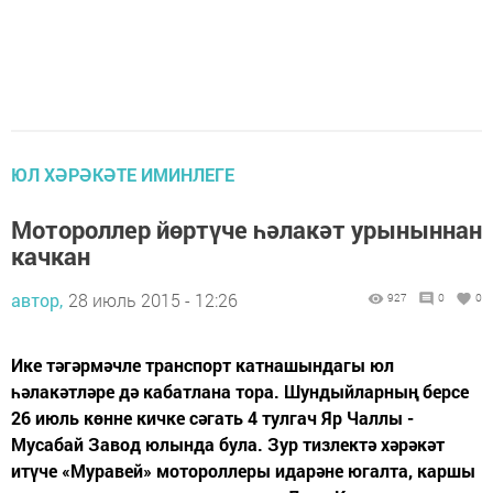
ЮЛ ХӘРӘКӘТЕ ИМИНЛЕГЕ
Мотороллер йөртүче һәлакәт урыныннан
качкан
автор,
28 июль 2015 - 12:26
927
0
0
Ике тәгәрмәчле транспорт катнашындагы юл
һәлакәтләре дә кабатлана тора. Шундыйларның берсе
26 июль көнне кичке сәгать 4 тулгач Яр Чаллы -
Мусабай Завод юлында була. Зур тизлектә хәрәкәт
итүче «Муравей» мотороллеры идарәне югалта, каршы