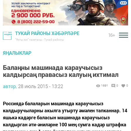
ТУКАЙ РАЙОНЫ ХӘБӘРЛӘРЕ
16+
"Якты юл" газетасы - Тукай районы
ЯҢАЛЫКЛАР
Балаңны машинада караучысыз
калдырсаң правасыз калуың ихтимал
автор,
28 июль 2015 - 13:22
1691
0
0
Россиядә балаларын машинада караучысыз
калдыручыларны акылга утырту әмәлен тапканнар. 14
яшькә кадәрге баласын машинада караучысыз
калдырган әти-әниләрне 100 мең сумга кадәр штрафка