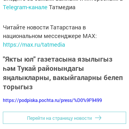
Telegram-канале
Татмедиа
Читайте новости Татарстана в
национальном мессенджере MАХ:
https://max.ru/tatmedia
"Якты юл" газетасына язылыгыз
һәм Тукай районындагы
яңалыкларны, вакыйгаларны белеп
торыгыз
https://podpiska.pochta.ru/press/%D0%9F9499
Перейти на страницу новости