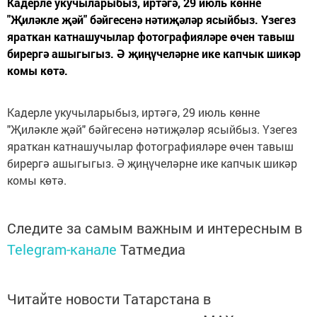
Кадерле укучыларыбыз, иртәгә, 29 июль көнне
"Җиләкле җәй" бәйгесенә нәтиҗәләр ясыйбыз. Үзегез
яраткан катнашучылар фотографияләре өчен тавыш
бирергә ашыгыгыз. Ә җиңүчеләрне ике капчык шикәр
комы көтә.
Кадерле укучыларыбыз, иртәгә, 29 июль көнне
"Җиләкле җәй" бәйгесенә нәтиҗәләр ясыйбыз. Үзегез
яраткан катнашучылар фотографияләре өчен тавыш
бирергә ашыгыгыз. Ә җиңүчеләрне ике капчык шикәр
комы көтә.
Следите за самым важным и интересным в
Telegram-канале
Татмедиа
Читайте новости Татарстана в