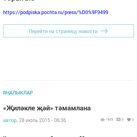
https://podpiska.pochta.ru/press/%D0%9F9499
Перейти на страницу новости
ЯҢАЛЫКЛАР
«Җиләкле җәй» тәмамлана
автор,
28 июль 2015 - 06:36
1603
0
0