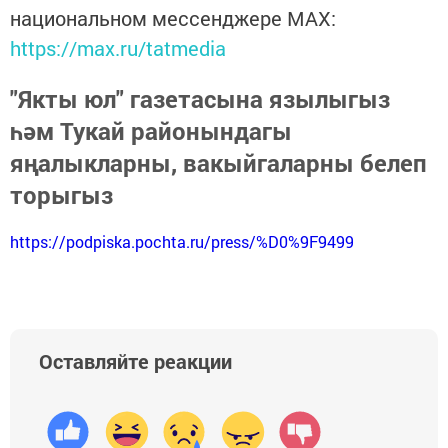
национальном мессенджере MАХ:
https://max.ru/tatmedia
"Якты юл" газетасына язылыгыз
һәм Тукай районындагы
яңалыкларны, вакыйгаларны белеп
торыгыз
https://podpiska.pochta.ru/press/%D0%9F9499
Оставляйте реакции