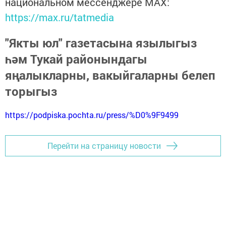
национальном мессенджере MАХ:
https://max.ru/tatmedia
"Якты юл" газетасына язылыгыз
һәм Тукай районындагы
яңалыкларны, вакыйгаларны белеп
торыгыз
https://podpiska.pochta.ru/press/%D0%9F9499
Перейти на страницу новости