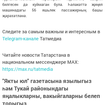
билгесен дә куймаган була. Һәлакәттә җиңел
машинадагы 56 яшьлек пассажирның башы
җәрәхәтләнә.
Следите за самым важным и интересным в
Telegram-канале
Татмедиа
Читайте новости Татарстана в
национальном мессенджере MАХ:
https://max.ru/tatmedia
"Якты юл" газетасына язылыгыз
һәм Тукай районындагы
яңалыкларны, вакыйгаларны белеп
торыгыз