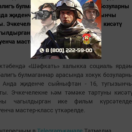
алигъ булмаганнар арасында хокук бозуларны
Анда җиденче сыйныфтан - 16, тугызынчы
. Эчкечелекне һәм тәмәке тартуны кисәтү
гылдырган ике фильм күрсәтелде,
енча мастер-класс үткәрелде.
әктәбендә «Шәфкать» халыкка социаль ярдә
балигъ булмаганнар арасында хокук бозуларн
. Анда җиденче сыйныфтан - 16, тугызынч
ы. Эчкечелекне һәм тәмәке тартуны кисәт
ны чагылдырган ике фильм күрсәтелде
енча мастер-класс үткәрелде.
интересным в
Telegram-канале
Татмедиа