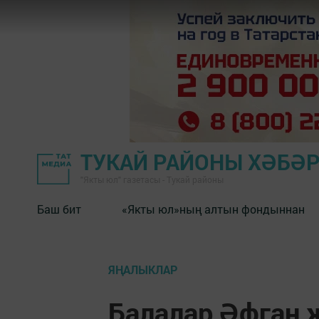
ТУКАЙ РАЙОНЫ ХӘБӘ
"Якты юл" газетасы - Тукай районы
Баш бит
«Якты юл»ның алтын фондыннан
ЯҢАЛЫКЛАР
Балалар Әфган 