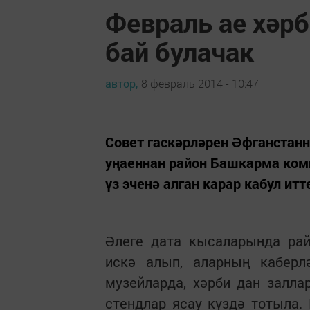
Февраль ае хәрб
бай булачак
автор,
8 февраль 2014 - 10:47
Совет гаскәрләрен Әфганстанна
уңаеннан район Башкарма ком
үз эченә алган карар кабул итт
Әлеге дата кысаларында рай
искә алып, аларның каберлә
музейларда, хәрби дан залл
стендлар ясау күздә тотыла.