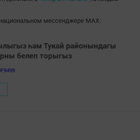
в национальном мессенджере MАХ:
зылыгыз һәм Тукай районындагы
арны белеп торыгыз
9F9499