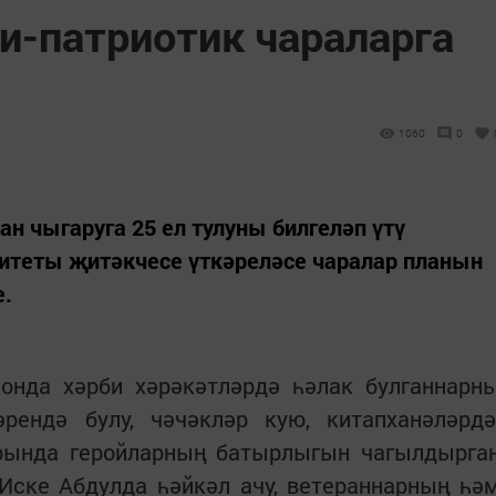
и-патриотик чараларга
1060
0
н чыгаруга 25 ел тулуны билгеләп үтү
итеты җитәкчесе үткәреләсе чаралар планын
е.
онда хәрби хәрәкәтләрдә һәлак булганнарн
рендә булу, чәчәкләр кую, китапханәләрдә
арында геройларның батырлыгын чагылдырга
 Иске Абдулда һәйкәл ачу, ветераннарның һә