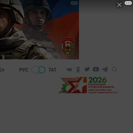
6+
РУС
ТАТ