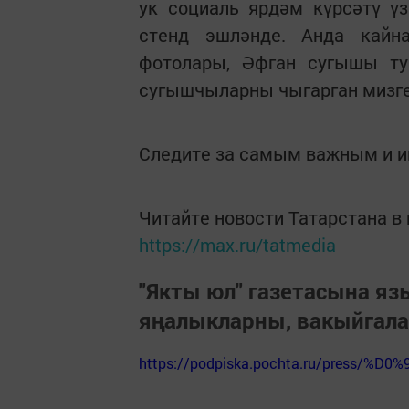
ук социаль ярдәм күрсәтү ү
стенд эшләнде. Анда кайн
фотолары, Әфган сугышы ту
сугышчыларны чыгарган мизге
Следите за самым важным и 
Читайте новости Татарстана 
https://max.ru/tatmedia
"Якты юл" газетасына я
яңалыкларны, вакыйгал
https://podpiska.pochta.ru/press/%D0%