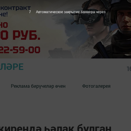
6
Автоматическое закрытие баннера через
РЛӘРЕ
1
Реклама бирүчеләр өчен
Фотогалерея
җирендә һәлак булган