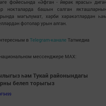
зәге фойесында «Әфган - йөрәк ярасы» дигә
ар нокталарда башын салган якташларны
рында мәгълүмат, хәрби хәрәкәтләрдән һә
лләрдән фотолар урын алган.
интересным в
Telegram-канале
Татмедиа
в национальном мессенджере MАХ:
зылыгыз һәм Тукай районындагы
арны белеп торыгыз
9F9499