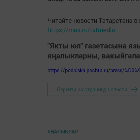
Читайте новости Татарстана 
https://max.ru/tatmedia
"Якты юл" газетасына я
яңалыкларны, вакыйгал
https://podpiska.pochta.ru/press/%D0%
Перейти на страницу новости
ЯҢАЛЫКЛАР