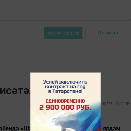
Отправить
Авторизоваться
исәтәләр
779
0
тәбендә «Шәфкать» халыкка социаль ярдәм