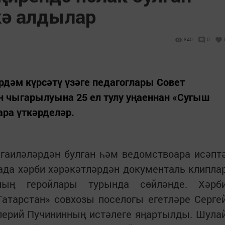
кә алдылар
840
0
дәм күрсәтү үзәге педагоглары Совет
н чыгарылуына 25 ел тулу уңаеннан «Сугыш
ара үткәрделәр.
 гаиләләрдән булган һәм ведомствоара исәпт
ада хәрби хәрәкәтләрдән документаль клипла
ның геройлары турында сөйләнде. Хәрб
Татарстан» совхозы поселогы егетләре Серге
лерий Пучининның истәлеге яңартылды. Шула