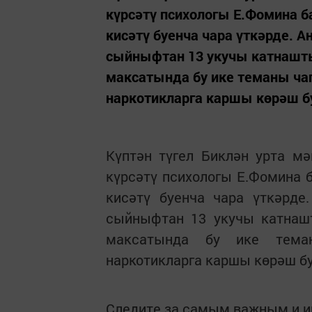
күрсәтү психологы Е.Фомина б
кисәтү буенча чара үткәрде. 
сыйныфтан 13 укучы катнашты
максатында бу ике теманы ча
наркотикларга каршы көрәш бу
Күптән түгел Биклән урта м
күрсәтү психологы Е.Фомина 
кисәтү буенча чара үткәрде
сыйныфтан 13 укучы катнашт
максатында бу ике тема
наркотикларга каршы көрәш бу
Следите за самым важным и 