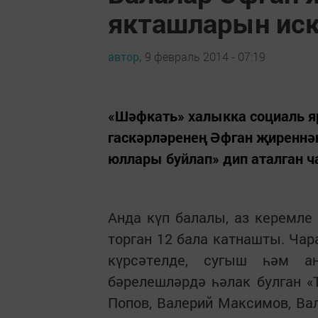
якташларын ис
автор,
9 февраль 2014 - 07:19
«Шәфкать» халыкка социаль яр
гаскәрләренең Әфган җиреннә
юллары буйлап» дип аталган ч
Анда күп балалы, аз керемле
торган 12 бала катнашты. Чар
күрсәтелде, сугыш һәм а
бәрелешләрдә һәлак булган «
Попов, Валерий Максимов, Ва