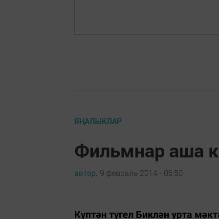
ЯҢАЛЫКЛАР
Фильмнар аша к
автор,
9 февраль 2014 - 06:50
Күптән түгел Биклән урта мәк