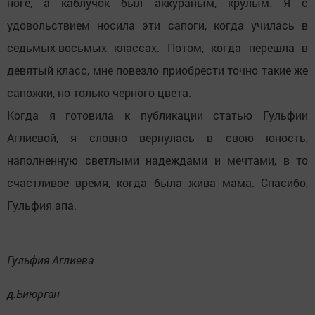
ноге, а каблучок был аккураным, крулым. Я с
удовольствием носила эти сапоги, когда училась в
седьмых-восьмых классах. Потом, когда перешла в
девятый класс, мне повезло приобрести точно такие же
сапожки, но только черного цвета.
Когда я готовила к публикации статью Гульфии
Аглиевой, я словно вернулась в свою юность,
наполненную светлыми надеждами и мечтами, в то
счастливое время, когда была жива мама. Спасибо,
Гульфия апа.
Гульфия Аглиева
д.Биюрган