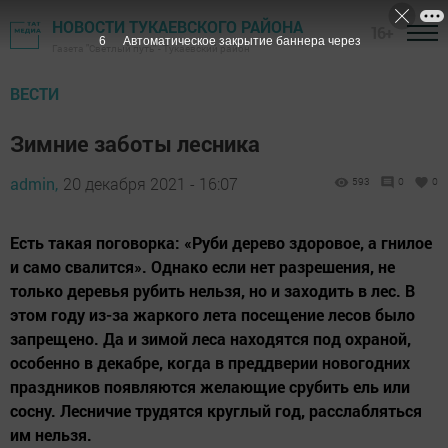
НОВОСТИ ТУКАЕВСКОГО РАЙОНА
16+
5
Автоматическое закрытие баннера через
Газета "Светлый путь" - Тукаевский район
ВЕСТИ
Зимние заботы лесника
admin,
20 декабря 2021 - 16:07
593
0
0
Есть такая поговорка: «Руби дерево здоровое, а гнилое
и само свалится». Однако если нет разрешения, не
только деревья рубить нельзя, но и заходить в лес. В
этом году из-за жаркого лета посещение лесов было
запрещено. Да и зимой леса находятся под охраной,
особенно в декабре, когда в преддверии новогодних
праздников появляются желающие срубить ель или
сосну. Лесничие трудятся круглый год, расслабляться
им нельзя.