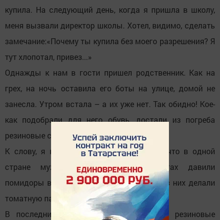
купила. На следующий день, когда я пришла в школу,
меня вызвали директор школы. Хотел, видимо, сделать
замечание:«Почему ты купила без моего разрешения? Я
тут хлопотал, привез...»
Однажды к нам в гости пришел родственник. Как на
грех, на ночь оставила его боты на улице, домой не
занесла. Утром встала – а их уже нет. Так обидно! Кое-
как подобрали для него обувь, достали из погреба
резиновые сапоги моего мужа.
К слову, я как-то видела по телевизору, что в одной
стране мужчины в резиновых сапогах давили
помидоры в больших емкостях – потом из них делали
томатную пасту.
В последние годы выпускают цветные резиновые