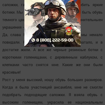
сапожки, галоши. Но я не смогла полюбить яркие
ботики. Мы привыкли, что на ногах должна быть обувь
темного цвета, а все яркие цвета и дополнительныен
украшения – на верхней одежде.
Да, слава Всевышнему, за свою жизнь мы немало
повидали. Разное было – и еды не хватало, и в
достатке жили. А все же черные резиноые ботки с
короткими голенищами, с деревянным каблуком, с
клепками часто снятся мне. Какие же они были
красивые!
Рост у меня высокий, ношу обувь больших размеров.
Когда я была участницей ансамбля, мне не смогли
подобрать подходящие сапожки. Я взяла обувь с
высоким голенищем, украсила ее национальным