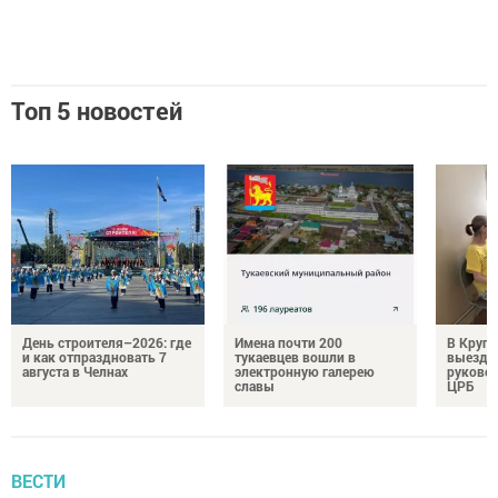
Топ 5 новостей
День строителя–2026: где
Имена почти 200
В Круг
и как отпраздновать 7
тукаевцев вошли в
выездн
августа в Челнах
электронную галерею
руковод
славы
ЦРБ
ВЕСТИ