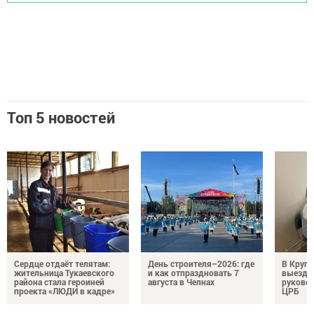
Топ 5 новостей
Сердце отдаёт телятам:
День строителя–2026: где
В Круг
жительница Тукаевского
и как отпраздновать 7
выездн
района стала героиней
августа в Челнах
руковод
проекта «ЛЮДИ в кадре»
ЦРБ