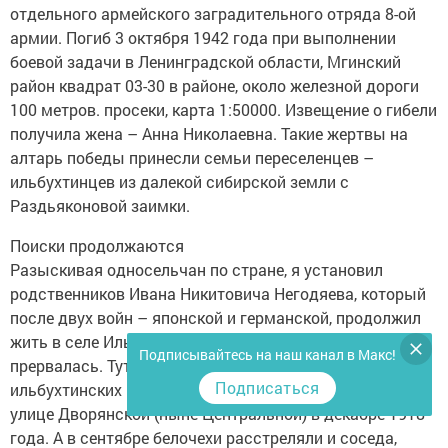
отдельного армейского заградительного отряда 8-ой
армии. Погиб 3 октября 1942 года при выполнении
боевой задачи в Ленинградской области, Мгинский
район квадрат 03-30 в районе, около железной дороги
100 метров. просеки, карта 1:50000. Извещение о гибели
получила жена – Анна Николаевна. Такие жертвы на
алтарь победы принесли семьи переселенцев –
ильбухтинцев из далекой сибирской земли с
Раздьяконовой заимки.
Поиски продолжаются
Разыскивая односельчан по стране, я установил
родственников Ивана Никитовича Негодяева, который
после двух войн – японской и германской, продолжил
жить в селе Ильбухтино. Связь со старшим братом
Подписывайтесь на наш канал в Макс!
прервалась. Тут гражданская война, расстрелы
Подписаться
ильбухтинских крестьян в селе Набережные Челны на
улице Дворянской (ныне Центральной) в декабре 1918
года. А в сентябре белочехи расстреляли и соседа,