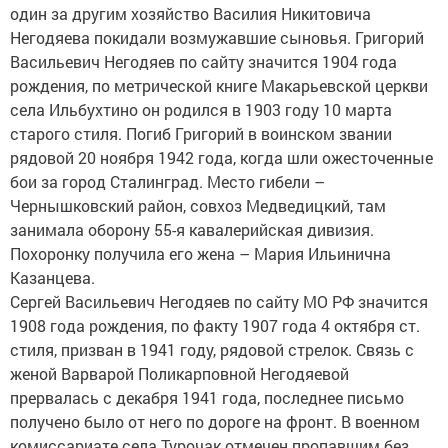
один за другим хозяйство Василия Никитовича
Негодяева покидали возмужавшие сыновья. Григорий
Васильевич Негодяев по сайту значится 1904 года
рождения, по метрической книге Макарьевской церкви
села Ильбухтино он родился в 1903 году 10 марта
старого стиля. Погиб Григорий в воинском звании
рядовой 20 ноября 1942 года, когда шли ожесточенные
бои за город Сталинград. Место гибели –
Чернышковский район, совхоз Медведицкий, там
занимала оборону 55-я кавалерийская дивизия.
Похоронку получила его жена – Мария Ильинична
Казанцева.
Сергей Васильевич Негодяев по сайту МО РФ значится
1908 года рождения, по факту 1907 года 4 октября ст.
стиля, призван в 1941 году, рядовой стрелок. Связь с
женой Варварой Поликарповной Негодяевой
прервалась с декабря 1941 года, последнее письмо
получено было от него по дороге на фронт. В военном
комиссариате села Турочак отмечен пропавшим без