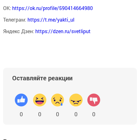
ОК:
https://ok.ru/profile/590414664980
Телеграм:
https://t.me/yakti_ul
Яндекс Дзен:
https://dzen.ru/svetliput
Оставляйте реакции
0
0
0
0
0