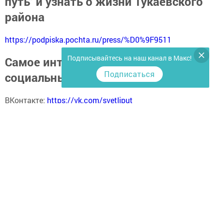
путь" и узнать о жизни Тукаевского
района
https://podpiska.pochta.ru/press/%D0%9F9511
Подписывайтесь на наш канал в Макс!
Самое интересное в наших
Подписаться
социальных сетях
ВКонтакте:
https://vk.com/svetliput
ОК:
https://ok.ru/profile/590414664980
Телеграм:
https://t.me/yakti_ul
Яндекс Дзен:
https://dzen.ru/svetliput
Перейти на страницу новости