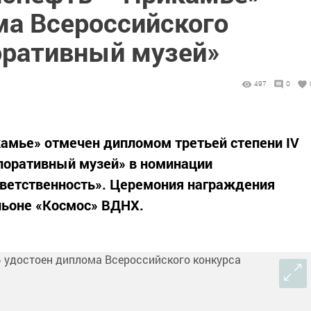
ма Всероссийского
оративный музей»
497
0
амье» отмечен дипломом третьей степени IV
поративный музей» в номинации
тветственность». Церемония награждения
ильоне «Космос» ВДНХ.