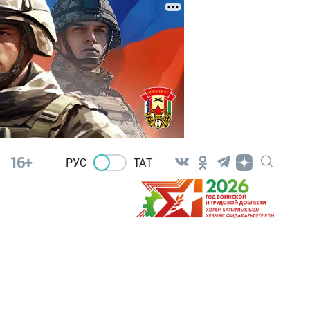
16+
РУС
ТАТ