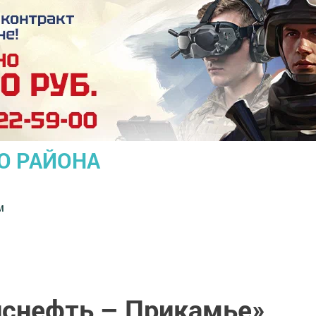
О РАЙОНА
м
нснефть – Прикамье»