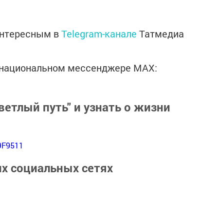
интересным в
Telegram-канале
Татмедиа
в национальном мессенджере MАХ:
ветлый путь" и узнать о жизни
9F9511
их социальных сетях