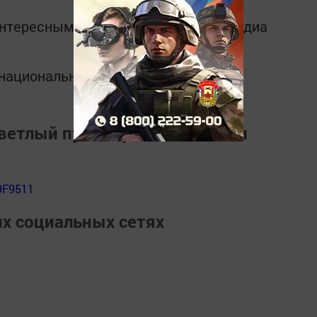
интересным в
Telegram-канале
Татмедиа
в национальном мессенджере MАХ:
ветлый путь" и узнать о жизни
9F9511
их социальных сетях