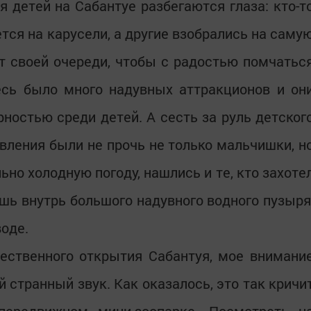
я детей на Сабантуе разбегаются глаза: кто-т
ется на карусели, а другие взобрались на саму
т своей очереди, чтобы с радостью помчатьс
десь было много надувных аттракционов и он
ностью среди детей. А сесть за руль детског
вления были не прочь не только мальчишки, н
ьно холодную погоду, нашлись и те, кто захоте
ишь внутрь большого надувного водного пузыря
воде.
ественного открытия Сабантуя, мое внимани
й странный звук. Как оказалось, это так кричи