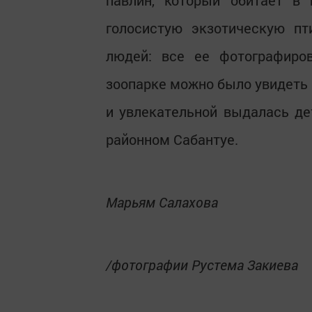
павлин, который обитает в 
голосистую экзотическую п
людей: все ее фотографиро
зоопарке можно было увидеть п
и увлекательной выдалась де
районном Сабантуе.
Марьям Салахова
/фотографии Рустема Закиева