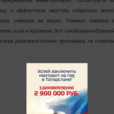
передвижном мини-зоопарке. Посмотреть н
тицу с эффектным хвостом собралось мног
вали, снимали на видео. Помимо павлина 
они, осла и кроликов. Вот такой разнообразно
тская развлекательная программа на главно