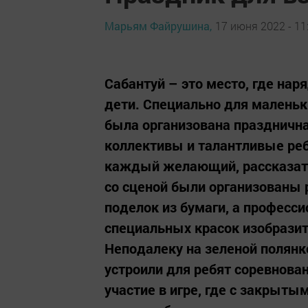
Марьям Файрушина,
17 июня 2022 - 11
Сабантуй – это место, где нар
дети. Специально для малень
была организована празднична
коллективы и талантливые реб
каждый желающий, рассказать 
со сценой были организованы
поделок из бумаги, а професс
специальных красок изобразит
Неподалеку на зеленой полянк
устроили для ребят соревнова
участие в игре, где с закрыты