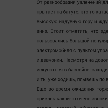
От разнообразия увлечений дл
прыгает на батуте, кто-то ката
высокую надувную гору и жду
вниз. Стоит отметить, что з
пользовались большой популяр
электромобиля с пультом упра
и девчонки. Несмотря на довол
искупаться в бассейне: заход
и ты уже ходишь, плывешь по 
Еще во время ожидания торж
привлек какой-то очень звонки