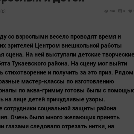
:03
560
0
яду со взрослыми весело проводят время и
ких зрителей Центром внешкольной работы
я сцена. На ней выступали детские творчески
ята Тукаевского района. На сцену мог выйти
стихотворение и получить за это приз. Рядом
 разные мастер-классы по изготовлению
ионалы по аква-гримму готовы были с помощь
ь на лице детей причудливые узоры.
е сотрудники социальной защиты района
ния. Очень было много желающих принять
ми глазами следовало отрезать нитки, на