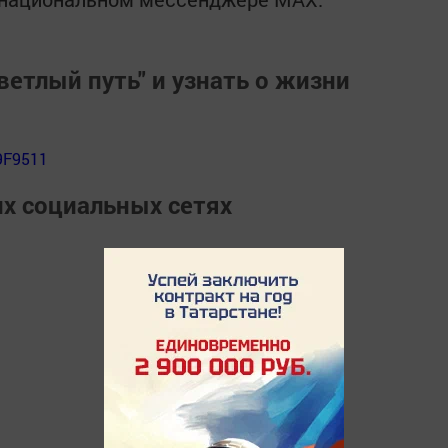
ветлый путь" и узнать о жизни
9F9511
их социальных сетях