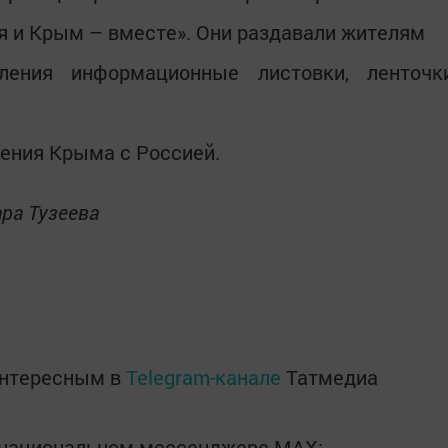
я и Крым – вместе». Они раздавали жителям
еления информационные листовки, ленточк
ения Крыма с Россией.
ра Тузеева
интересным в
Telegram-канале
Татмедиа
в национальном мессенджере MАХ: