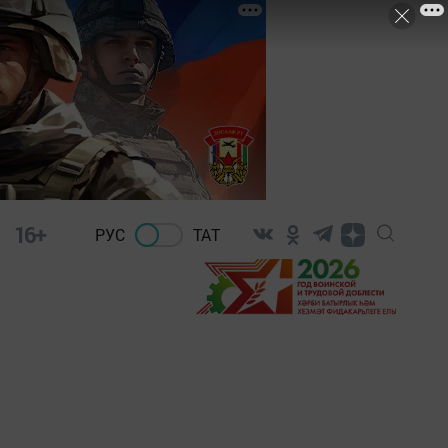
16+
РУС
ТАТ
–