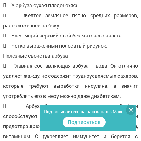
 У арбуза сухая плодоножка.
 Желтое земляное пятно средних размеров,
расположенное на боку.
 Блестящий верхний слой без матового налета.
 Четко выраженный полосатый рисунок.
Полезные свойства арбуза
 Главная составляющая арбуза – вода. Он отлично
удаляет жажду, не содержит трудноусвояемых сахаров,
которые требуют выработки инсулина, а значит
употреблять его в меру можно даже диабетикам.
 Арбуз богат витаминами группы В (они
Подписывайтесь на наш канал в Макс!
способствуют нормальной работе нервной системы и
Подписаться
предотвращают появление перхоти и прыщей),
витамином С (укрепляет иммунитет и борется с