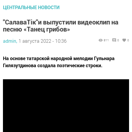
ЦЕНТРАЛЬНЫЕ НОВОСТИ
"СалаваТік"и выпустили видеоклип на
песню «Танец грибов»
admin,
1 августа 2022 - 10:36
811
0
0
На основе татарской народной мелодии Гульнара
Гилязутдинова создала поэтические строки.