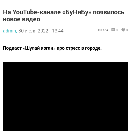
На YouTube-канале «БуНиБу» появилось
новое видео
admin,
30 июля 2022 - 13:44
564
0
0
Подкаст «Шулай язган» про стресс в городе.