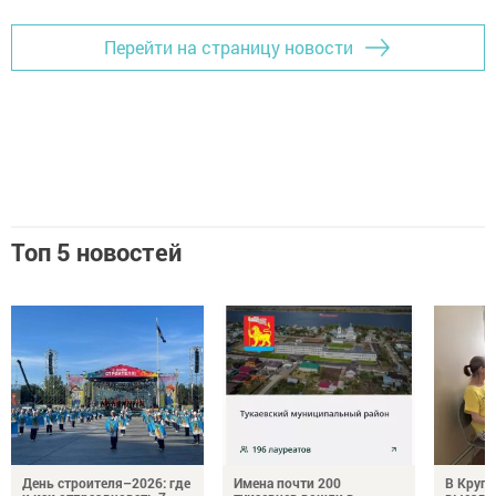
Перейти на страницу новости
Топ 5 новостей
День строителя–2026: где
Имена почти 200
В Круг