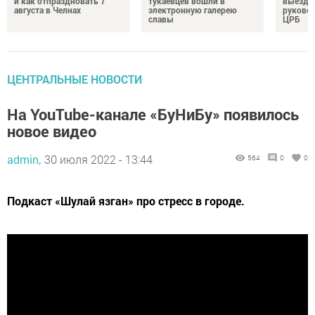
и как отпраздновать 7
тукаевцев вошли в
выездн
августа в Челнах
электронную галерею
руковод
славы
ЦРБ
ЦЕНТРАЛЬНЫЕ НОВОСТИ
На YouTube-канале «БуНиБу» появилось
новое видео
admin,
30 июля 2022 - 13:44
564
0
0
Подкаст «Шулай язган» про стресс в городе.