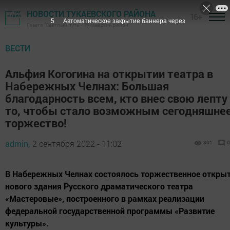
НОВОСТИ ТУКАЕВСКОГО РАЙОНА
16+
4
Автоматическое закрытие баннера через
Газета "Светлый путь" - Тукаевский район
ВЕСТИ
Альфия Когогина на открытии театра в
Набережных Челнах: Большая
благодарность всем, кто внес свою лепту
то, чтобы стало возможным сегодняшне
торжество!
admin,
2 сентября 2022 - 11:02
301
0
В Набережных Челнах состоялось торжественное откры
нового здания Русского драматического театра
«Мастеровые», построенного в рамках реализации
федеральной государственной программы «Развитие
культуры».