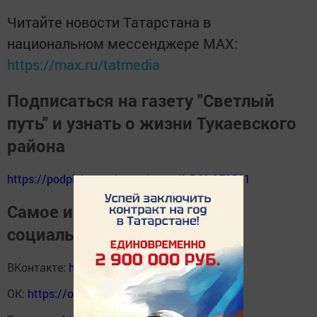
Читайте новости Татарстана в
национальном мессенджере MАХ:
https://max.ru/tatmedia
Подписаться на газету "Светлый
путь" и узнать о жизни Тукаевского
района
https://podpiska.pochta.ru/press/%D0%9F9511
Самое интересное в наших
социальных сетях
ВКонтакте:
https://vk.com/svetliput
ОК:
https://ok.ru/profile/590414664980