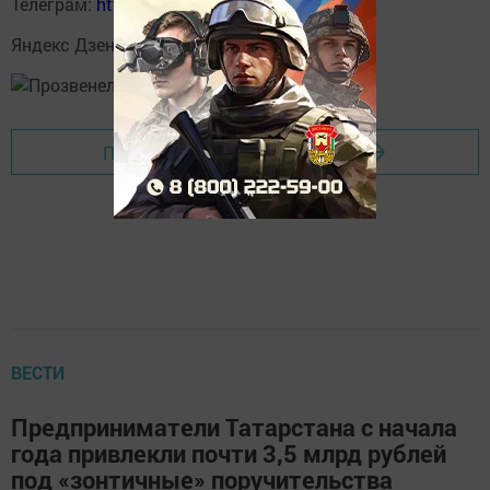
Телеграм:
https://t.me/yakti_ul
Яндекс Дзен:
https://dzen.ru/svetliput
Перейти на страницу новости
ВЕСТИ
Предприниматели Татарстана с начала
года привлекли почти 3,5 млрд рублей
под «зонтичные» поручительства