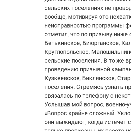
сельских поселениях не пров
вообще, мотивируя это нехват
неисправностью программы фе
отметил, что по призыву ниже
Бетькинское, Биюрганское, Ка
Круглопольское, Малошильнин
сельские поселения. В то же 
проведению призывной кампан
Кузкеевское, Биклянское, Ста
поселения. Стремясь узнать п
связалась по телефону с неко
Услышав мой вопрос, военно-у
«Вопрос крайне сложный. Укло
они выжидают, когда истечет 
только прописаны, их просто н