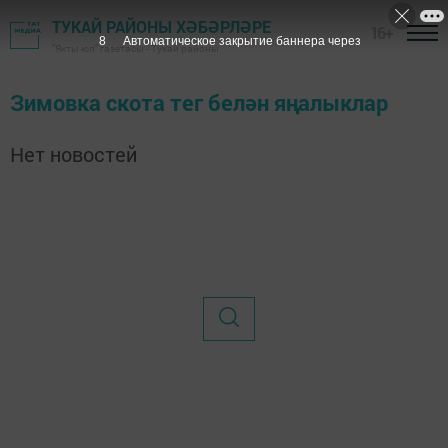
ТУКАЙ РАЙОНЫ ХӘБӘРЛӘРЕ
16+
8
Автоматическое закрытие баннера через
"Якты юл" газетасы - Тукай районы
Зимовка скота тег белән яңалыклар
Нет новостей