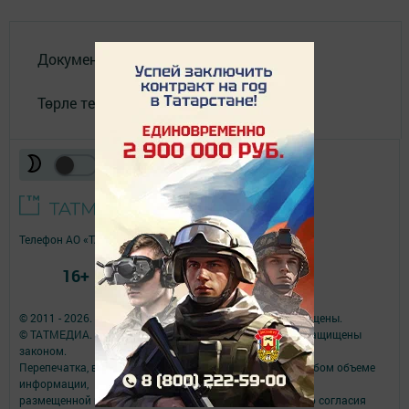
Документлар
Төрле темалар
Телефон АО «ТАТМЕДИА»:
(843) 222 09 84
16+
© 2011 - 2026. Якты юл (Светлый путь). Все права защищены.
© ТАТМЕДИА. Все материалы, размещенные на сайте, защищены
законом.
Перепечатка, воспроизведение и распространение в любом объеме
информации,
размещенной на сайте, возможна только с письменного согласия