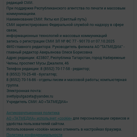
редакций СМИ.
При поддержке Республиканского агентства по печати и массовым
коммуникациям.
Наименование СМИ: Якты юл (Светлый путь)
СМИ зарегистрировано Федеральной службой по надзору в сфере
связи,
информационных технологий и массовых коммуникаций
запись о регистрации СМИ ЭЛ № ФС 77 - 90170 от 07.10.2025
ФИО главного редактора: Руководитель филиала АО "ТАТМЕДИА" -
главный редактор Аверьянова Олеся Борисовна
Адрес редакции: 423807, Республика Татарстан, город Набережные
Челны, проспект Мусы Джалиля, 46
Телефон редакции: 8 (8552) 70-17-58 - редактор;
8 (8552) 70-25-48 - бухгалтер;
8 (8552) 70-16-86 - отделы писем и массовой работы; компьютерная
группа.
Электронная почта:
svetlyiputgazeta@yandex.ru
Учредитель СМИ: АО «ТАТМЕДИА»
Антикоррупционная политика
АО «ТАТМЕДИА» использует «cookie»
для персонализации сервисов и
удобства пользователей сайтом.
Использование «cookie» можно отменить в настройках браузера.
Политика конфиденциальности