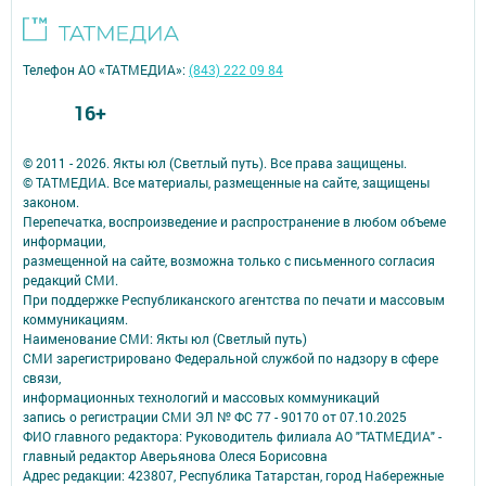
Телефон АО «ТАТМЕДИА»:
(843) 222 09 84
16+
© 2011 - 2026. Якты юл (Светлый путь). Все права защищены.
© ТАТМЕДИА. Все материалы, размещенные на сайте, защищены
законом.
Перепечатка, воспроизведение и распространение в любом объеме
информации,
размещенной на сайте, возможна только с письменного согласия
редакций СМИ.
При поддержке Республиканского агентства по печати и массовым
коммуникациям.
Наименование СМИ: Якты юл (Светлый путь)
СМИ зарегистрировано Федеральной службой по надзору в сфере
связи,
информационных технологий и массовых коммуникаций
запись о регистрации СМИ ЭЛ № ФС 77 - 90170 от 07.10.2025
ФИО главного редактора: Руководитель филиала АО "ТАТМЕДИА" -
главный редактор Аверьянова Олеся Борисовна
Адрес редакции: 423807, Республика Татарстан, город Набережные