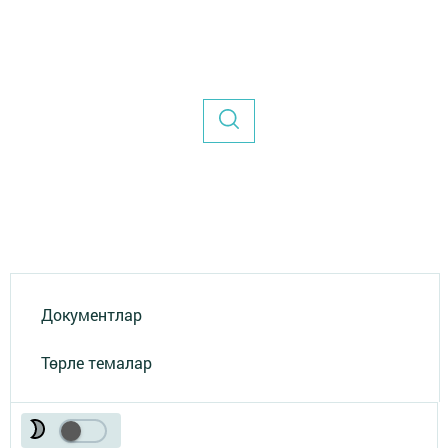
Документлар
Төрле темалар