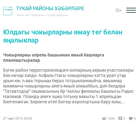
ТУКАЙ РАЙОНЫ ХӘБӘРЛӘРЕ
16+
"Якты юл" газетасы - Тукай районы
Юлдагы чокырларны ямау тег белән
яңалыклар
Чокырларны апрель башыннан ямый башларга
планлаштыралар
Бүген район территориясендәге юлларның аерым участоклары
бик начар хәлдә. Асфальттагы чокырларны хәтта урап үтәр
урын юк. Һава торышы бераз тотрыкланмыйча, явымнар
кимемичә чокырларны әлегә ямый алмыйбыз, дип белдерә
"Татавтодор" оешмасының Яр Чаллы филиалы башлыгы Рәдис
Нәсимов. Планда әлеге эшкә тотыну вакыты 1 апрельдән
билгеләнгән. Беренче итеп Бигеш аэропортына бару юлы,...
27 март 2013, 05:23
1234
0
0