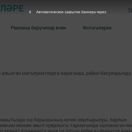
РЛӘРЕ
1
6
Автоматическое закрытие баннера через
Реклама бирүчеләр өчен
Фотогалерея
 алынган мәгълүматларга караганда, район басуларында 
чү вакытында эш барышының ничек оештырылуы, барлык
м мөһим икәнен авыл хуҗалыгы тармагында эшләмәгән ке
п хезмәт иткәннәргә инде ул алтын кебек кыйммәтле вакы