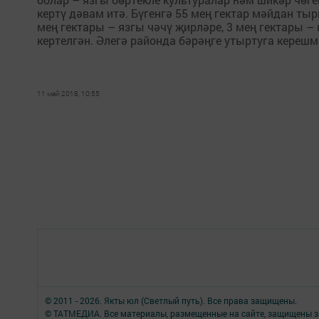
кертү дәвам итә. Бүгенгә 55 мең гектар мәйдан тыр
мең гектары – язгы чәчү җирләре, 3 мең гектары –
кертелгән. Әлегә районда бәрәңге утыртуга кереш
11 май 2018, 10:55
© 2011 - 2026. Якты юл (Светлый путь). Все права защищены.
© ТАТМЕДИА. Все материалы, размещенные на сайте, защищены з