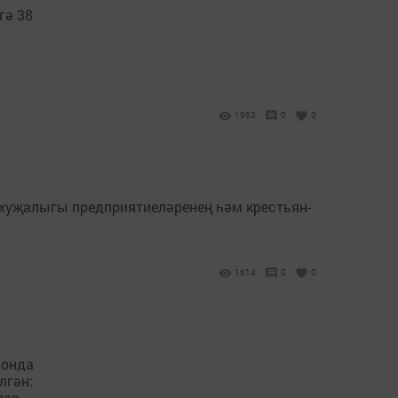
гә 38
1963
0
0
 хуҗалыгы предприятиеләренең һәм крестьян-
1614
0
0
йонда
лгән:
лар