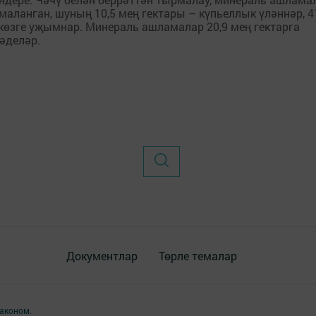
маланган, шуның 10,5 мең гектары – күпьеллык үләннәр, 4
 көзге уҗымнар. Минераль ашламалар 20,9 мең гектарга
мәделәр.
Документлар
Төрле темалар
аконом.