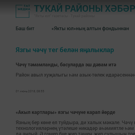
ТУКАЙ РАЙОНЫ ХӘБӘ
"Якты юл" газетасы - Тукай районы
Баш бит
«Якты юл»ның алтын фондыннан
Язгы чәчү тег белән яңалыклар
Чәчү тәмамланды, басуларда эш дәвам итә
Район авыл хуҗалыгы һәм азык-төлек идарәсеннән
01 июнь 2018, 08:55
«Акыл картлары» язгы чәчүне карап йөрде
Язның бер көне ел туйдыра, ди халык мәкале. Чә
технологияләрнең үтәлеше никадәр әһәмиятле һә
дә аңлый. Ә гомер буе җир тәмен, җир сулышын тое