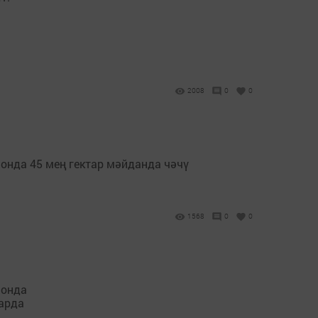
2008
0
0
онда 45 мең гектар мәйданда чәчү
1568
0
0
йонда
тарда