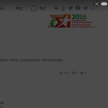
6+
РУС
ТАТ
язгы чәчү тулысынча төгәлләнде.
1627
0
0
ше
т.