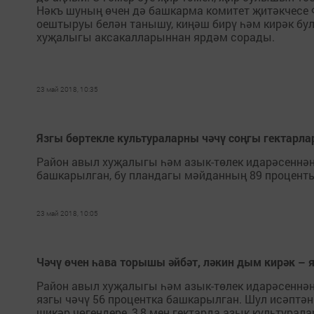
Нәкъ шуның өчен дә башкарма комитет җитәкчесе 
оештыруы белән танышу, киңәш бирү һәм кирәк бу
хуҗалыгы аксакалларыннан ярдәм сорады.
23 май 2018, 10:35
Язгы бөртекле культураларны чәчү соңгы гектарл
Район авыл хуҗалыгы һәм азык-төлек идарәсеннән 
башкарылган, бу пландагы мәйданның 89 проценты
23 май 2018, 10:05
Чәчү өчен һава торышы әйбәт, ләкин дым кирәк – 
Район авыл хуҗалыгы һәм азык-төлек идарәсеннән
язгы чәчү 56 процентка башкарылган. Шул исәптән 2
шикәр чөгендере, 3,8 мең гектарда азык культура