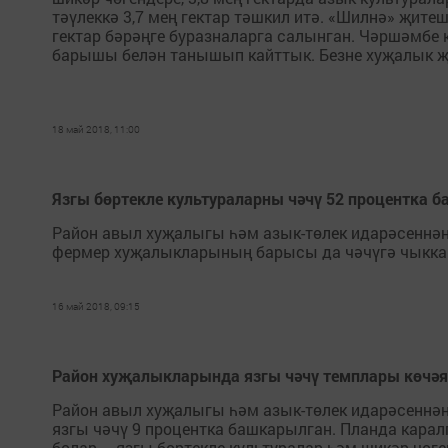
тәүлеккә 3,7 мең гектар тәшкил итә. «Шилнә» җите
гектар бәрәңге буразналарга салынган. Чәршәмбе
барышы белән танышып кайттык. Безне хуҗалык 
18 май 2018, 11:00
Язгы бөртекле культураларны чәчү 52 процентка
Район авыл хуҗалыгы һәм азык-төлек идарәсеннән
фермер хуҗалыкларының барысы да чәчүгә чыкка
16 май 2018, 09:15
Район хуҗалыкларында язгы чәчү темплары көчәя
Район авыл хуҗалыгы һәм азык-төлек идарәсеннән
язгы чәчү 9 процентка башкарылган. Планда каралг
болар – язгы бөртекле культуралар һәм шикәр чөг