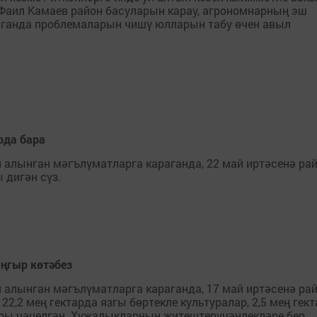
Фаил Камаев район басуларын карау, агрономнарның эш
лганда проблемаларын чишү юлларын табу өчен авыл
арда бара
алынган мәгълүматларга караганда, 22 май иртәсенә рай
 дигән сүз.
яңгыр көтәбез
 алынган мәгълүматларга караганда, 17 май иртәсенә ра
2,2 мең гектарда язгы бөртекле культуралар, 2,5 мең гек
лары чәчелгән. Хуҗалыкларның җитештерүчәнлекләре бер