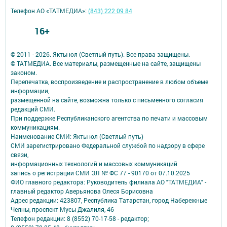
Телефон АО «ТАТМЕДИА»:
(843) 222 09 84
16+
© 2011 - 2026. Якты юл (Светлый путь). Все права защищены.
© ТАТМЕДИА. Все материалы, размещенные на сайте, защищены
законом.
Перепечатка, воспроизведение и распространение в любом объеме
информации,
размещенной на сайте, возможна только с письменного согласия
редакций СМИ.
При поддержке Республиканского агентства по печати и массовым
коммуникациям.
Наименование СМИ: Якты юл (Светлый путь)
СМИ зарегистрировано Федеральной службой по надзору в сфере
связи,
информационных технологий и массовых коммуникаций
запись о регистрации СМИ ЭЛ № ФС 77 - 90170 от 07.10.2025
ФИО главного редактора: Руководитель филиала АО "ТАТМЕДИА" -
главный редактор Аверьянова Олеся Борисовна
Адрес редакции: 423807, Республика Татарстан, город Набережные
Челны, проспект Мусы Джалиля, 46
Телефон редакции: 8 (8552) 70-17-58 - редактор;