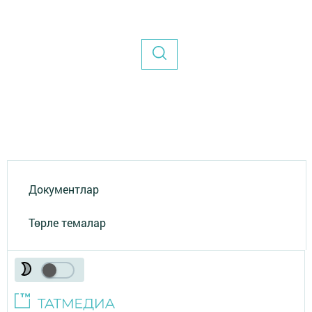
Документлар
Төрле темалар