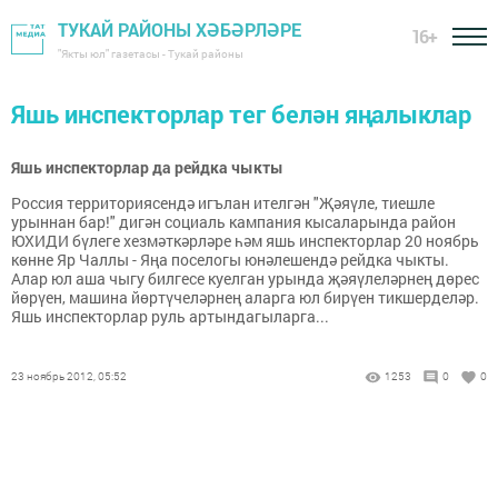
ТУКАЙ РАЙОНЫ ХӘБӘРЛӘРЕ
16+
"Якты юл" газетасы - Тукай районы
Яшь инспекторлар тег белән яңалыклар
Яшь инспекторлар да рейдка чыкты
Россия территориясендә игълан ителгән "Җәяүле, тиешле
урыннан бар!" дигән социаль кампания кысаларында район
ЮХИДИ бүлеге хезмәткәрләре һәм яшь инспекторлар 20 ноябрь
көнне Яр Чаллы - Яңа поселогы юнәлешендә рейдка чыкты.
Алар юл аша чыгу билгесе куелган урында җәяүлеләрнең дөрес
йөрүен, машина йөртүчеләрнең аларга юл бирүен тикшерделәр.
Яшь инспекторлар руль артындагыларга...
23 ноябрь 2012, 05:52
1253
0
0