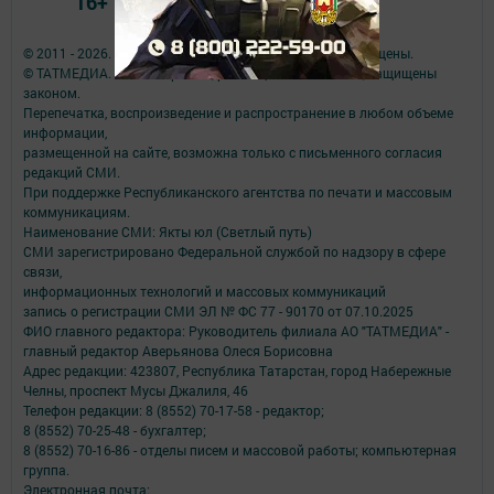
16+
© 2011 - 2026. Якты юл (Светлый путь). Все права защищены.
© ТАТМЕДИА. Все материалы, размещенные на сайте, защищены
законом.
Перепечатка, воспроизведение и распространение в любом объеме
информации,
размещенной на сайте, возможна только с письменного согласия
редакций СМИ.
При поддержке Республиканского агентства по печати и массовым
коммуникациям.
Наименование СМИ: Якты юл (Светлый путь)
СМИ зарегистрировано Федеральной службой по надзору в сфере
связи,
информационных технологий и массовых коммуникаций
запись о регистрации СМИ ЭЛ № ФС 77 - 90170 от 07.10.2025
ФИО главного редактора: Руководитель филиала АО "ТАТМЕДИА" -
главный редактор Аверьянова Олеся Борисовна
Адрес редакции: 423807, Республика Татарстан, город Набережные
Челны, проспект Мусы Джалиля, 46
Телефон редакции: 8 (8552) 70-17-58 - редактор;
8 (8552) 70-25-48 - бухгалтер;
8 (8552) 70-16-86 - отделы писем и массовой работы; компьютерная
группа.
Электронная почта: