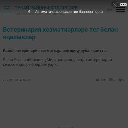
ТУКАЙ РАЙОНЫ ХӘБӘРЛӘРЕ
16+
6
Автоматическое закрытие баннера через
"Якты юл" газетасы - Тукай районы
Ветеринария хезмәткәрләре тег белән
яңалыклар
Район ветеринария хезмәткәрләре җиңү яулап кайтты
Яшел Үзән районының Мизиново авылында ветеринария
хезмәткәрләре бәйрәме узды.
21 июль 2014, 10:32
726
0
0