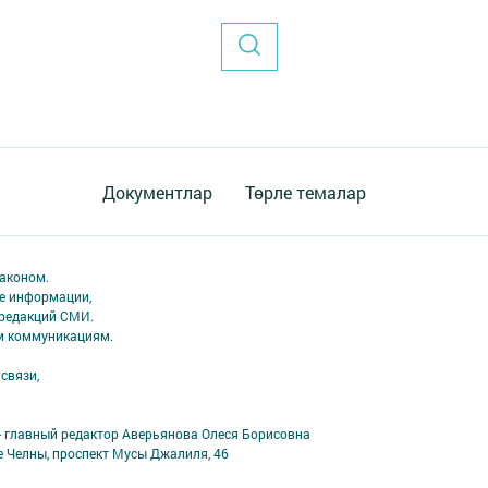
Документлар
Төрле темалар
аконом.
ме информации,
 редакций СМИ.
ым коммуникациям.
связи,
- главный редактор Аверьянова Олеся Борисовна
е Челны, проспект Мусы Джалиля, 46