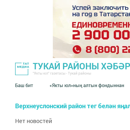
ТУКАЙ РАЙОНЫ ХӘБӘ
"Якты юл" газетасы - Тукай районы
Баш бит
«Якты юл»ның алтын фондыннан
Верхнеуслонский район тег белән яң
Нет новостей