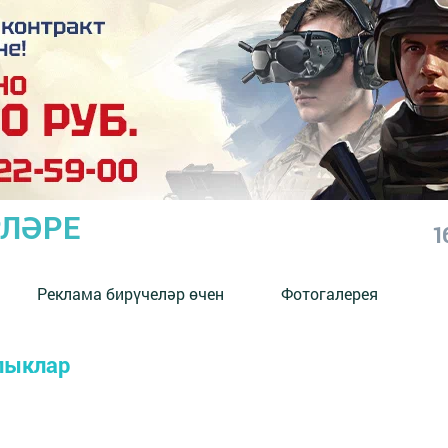
РЛӘРЕ
1
Реклама бирүчеләр өчен
Фотогалерея
алыклар