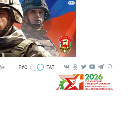
6+
РУС
ТАТ