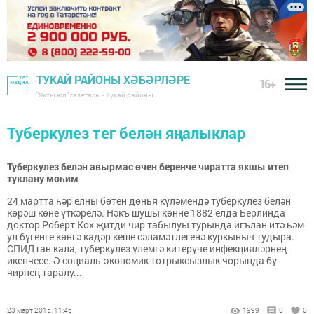
ТУКАЙ РАЙОНЫ ХӘБӘРЛӘРЕ
16+
"Якты юл" газетасы - Тукай районы
Туберкулез тег белән яңалыклар
Туберкулез белән авырмас өчен беренче чиратта яхшы итеп
туклану мөһим
24 мартта һәр елны бөтен дөнья күләмендә туберкулез белән
көрәш көне үткәрелә. Нәкъ шушы көнне 1882 елда Берлинда
доктор Роберт Кох җитди чир табылуы турында игълан итә һәм
ул бүгенге көнгә кадәр кеше сәламәтлегенә куркыныч тудыра.
СПИДтан кала, туберкулез үлемгә китерүче инфекцияләрнең
икенчесе. Ә социаль-экономик тотрыксызлык чорында бу
чирнең таралу...
23 март 2015, 11:46
1999
0
0