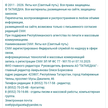
© 2011 - 2026. Якты юл (Светлый путь). Все права защищены.
© ТАТМЕДИА. Все материалы, размещенные на сайте, защищены
законом.
Перепечатка, воспроизведение и распространение в любом объеме
информации,
размещенной на сайте, возможна только с письменного согласия
редакций СМИ.
При поддержке Республиканского агентства по печати и массовым
коммуникациям.
Наименование СМИ: Якты юл (Светлый путь)
СМИ зарегистрировано Федеральной службой по надзору в сфере
связи,
информационных технологий и массовых коммуникаций
запись о регистрации СМИ ЭЛ № ФС 77 - 90170 от 07.10.2025
ФИО главного редактора: Руководитель филиала АО "ТАТМЕДИА" -
главный редактор Аверьянова Олеся Борисовна
Адрес редакции: 423807, Республика Татарстан, город Набережные
Челны, проспект Мусы Джалиля, 46
Телефон редакции: 8 (8552) 70-17-58 - редактор;
8 (8552) 70-25-48 - бухгалтер;
8 (8552) 70-16-86 - отделы писем и массовой работы; компьютерная
группа.
Электронная почта:
svetlyiputgazeta@yandex.ru