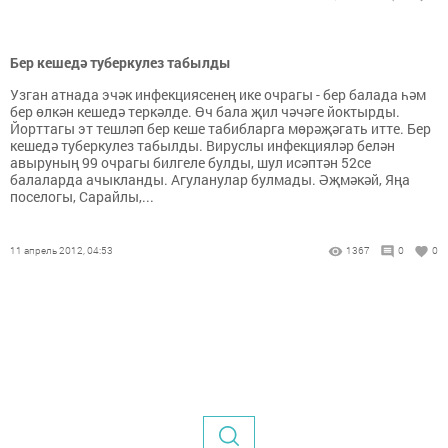
Бер кешедә туберкулез табылды
Узган атнада эчәк инфекциясенең ике очрагы - бер балада һәм
бер өлкән кешедә теркәлде. Өч бала җил чәчәге йоктырды.
Йорттагы эт тешләп бер кеше табибларга мөрәҗәгать итте. Бер
кешедә туберкулез табылды. Вируслы инфекцияләр белән
авыруның 99 очрагы билгеле булды, шул исәптән 52се
балаларда ачыкланды. Агуланулар булмады. Әҗмәкәй, Яңа
поселогы, Сарайлы,...
11 апрель 2012, 04:53
1367
0
0