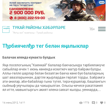
ТУКАЙ РАЙОНЫ ХӘБӘРЛӘРЕ
16+
"Якты юл" газетасы - Тукай районы
Тђрбиячелђр тег белән яңалыклар
Балачак илендә кунакта булдык
Яңа поселогының "Каенкай" балалар бакчасында тәрбияләнүче
сабыйлар өчен 1 июнь көнендә искиткеч матур бәйрәм булды.
Аллы-гөлле шарлар белән бизәлгән бакча көне буе балаларның
шат авазларыннан, дәртле җырлардан гөрләп торды. Бәйрәмгә
әти-әниләр, әби-бабайлар гына түгел, тирә-күршеләр, башлангыч
сыйныф укучылары да чакырылган. Олысы-кечесе рәхәтләнеп
ял итте, мавыктыргыч әкият иленә сәяхәт кылды, уеннарда,...
14 июнь 2012, 14:11
1773
0
0