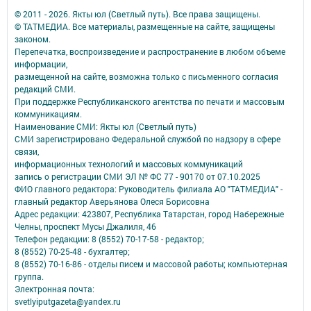
© 2011 - 2026. Якты юл (Светлый путь). Все права защищены.
© ТАТМЕДИА. Все материалы, размещенные на сайте, защищены
законом.
Перепечатка, воспроизведение и распространение в любом объеме
информации,
размещенной на сайте, возможна только с письменного согласия
редакций СМИ.
При поддержке Республиканского агентства по печати и массовым
коммуникациям.
Наименование СМИ: Якты юл (Светлый путь)
СМИ зарегистрировано Федеральной службой по надзору в сфере
связи,
информационных технологий и массовых коммуникаций
запись о регистрации СМИ ЭЛ № ФС 77 - 90170 от 07.10.2025
ФИО главного редактора: Руководитель филиала АО "ТАТМЕДИА" -
главный редактор Аверьянова Олеся Борисовна
Адрес редакции: 423807, Республика Татарстан, город Набережные
Челны, проспект Мусы Джалиля, 46
Телефон редакции: 8 (8552) 70-17-58 - редактор;
8 (8552) 70-25-48 - бухгалтер;
8 (8552) 70-16-86 - отделы писем и массовой работы; компьютерная
группа.
Электронная почта:
svetlyiputgazeta@yandex.ru