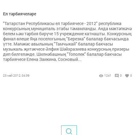
Ел тәрбиячеләре
"Татарстан Республикасы ел тәрбиячесе - 2012" республика
конкурсының муниципаль этабы тәмамланды. Анда мәктәпкәчә
белем һәм тәрбия бирүче 15 учреждение катнашты. Конкурсның
финал өлеше Яңа поселогының "Березка" балалар бакчасында
үтте. Мәләкәс авылының "Тамчыкай" балалар бакчасы
музыкаль җитәкчесе Әлфия Шәйхразиева конкурсның призеры
дип билгеләнде. Шилнәбашның "Тополек" балалар бакчасы
тәрбиячесе Елена Заикина, Сосновый...
23 май 2012, 04:39
1241
0
0