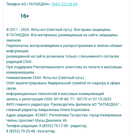
Телефон АО «ТАТМЕДИА»:
(843) 222 09 84
16+
© 2011 - 2026. Якты юл (Светлый путь). Все права защищены.
© ТАТМЕДИА. Все материалы, размещенные на сайте, защищены
законом.
Перепечатка, воспроизведение и распространение в любом объеме
информации,
размещенной на сайте, возможна только с письменного согласия
редакций СМИ.
При поддержке Республиканского агентства по печати и массовым
коммуникациям.
Наименование СМИ: Якты юл (Светлый путь)
СМИ зарегистрировано Федеральной службой по надзору в сфере
связи,
информационных технологий и массовых коммуникаций
запись о регистрации СМИ ЭЛ № ФС 77 - 90170 от 07.10.2025
ФИО главного редактора: Руководитель филиала АО "ТАТМЕДИА" -
главный редактор Аверьянова Олеся Борисовна
Адрес редакции: 423807, Республика Татарстан, город Набережные
Челны, проспект Мусы Джалиля, 46
Телефон редакции: 8 (8552) 70-17-58 - редактор;
8 (8552) 70-25-48 - бухгалтер;