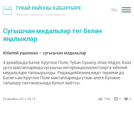
ТУКАЙ РАЙОНЫ ХӘБӘРЛӘРЕ
16+
"Якты юл" газетасы - Тукай районы
Сугышчан медальләр тег белән
яңалыклар
Юбилей уңаеннан – сугышчан медальләр
4 декабрьдә Бәтке, Круглое Поле, Түбән Суыксу, Иске Абдул, Кнәз
урта мәктәпләрендә сугышчы-интернационалистларга юбилей
медальләре тапшырылды. Редакциябезнең иҗат төркеме дә
Бәтке һәм Круглое Поле мәктәпләрендә үткән әлеге бүләкне
тапшыру тантанасында булып кайтты.
05 декабрь 2014, 09:15
1292
0
0