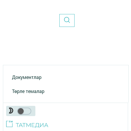
Документлар
Төрле темалар