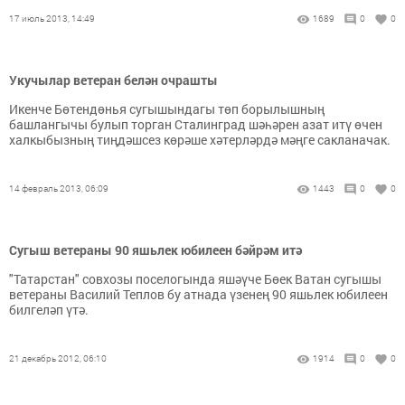
17 июль 2013, 14:49
1689
0
0
Укучылар ветеран белән очрашты
Икенче Бөтендөнья сугышындагы төп борылышның
башлангычы булып торган Сталинград шәһәрен азат итү өчен
халкыбызның тиңдәшсез көрәше хәтерләрдә мәңге сакланачак.
14 февраль 2013, 06:09
1443
0
0
Сугыш ветераны 90 яшьлек юбилеен бәйрәм итә
"Татарстан" совхозы поселогында яшәүче Бөек Ватан сугышы
ветераны Василий Теплов бу атнада үзенең 90 яшьлек юбилеен
билгеләп үтә.
21 декабрь 2012, 06:10
1914
0
0