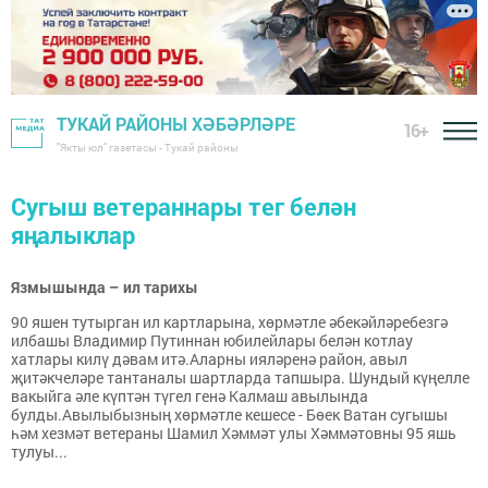
ТУКАЙ РАЙОНЫ ХӘБӘРЛӘРЕ
16+
"Якты юл" газетасы - Тукай районы
Сугыш ветераннары тег белән
яңалыклар
Язмышында – ил тарихы
90 яшен тутырган ил картларына, хөрмәтле әбекәйләребезгә
илбашы Владимир Путиннан юбилейлары белән котлау
хатлары килү дәвам итә.Аларны ияләренә район, авыл
җитәкчеләре тантаналы шартларда тапшыра. Шундый күңелле
вакыйга әле күптән түгел генә Калмаш авылында
булды.Авылыбызның хөрмәтле кешесе - Бөек Ватан сугышы
һәм хезмәт ветераны Шамил Хәммәт улы Хәммәтовны 95 яшь
тулуы...