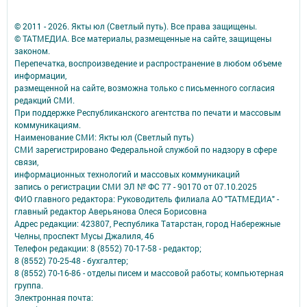
© 2011 - 2026. Якты юл (Светлый путь). Все права защищены.
© ТАТМЕДИА. Все материалы, размещенные на сайте, защищены
законом.
Перепечатка, воспроизведение и распространение в любом объеме
информации,
размещенной на сайте, возможна только с письменного согласия
редакций СМИ.
При поддержке Республиканского агентства по печати и массовым
коммуникациям.
Наименование СМИ: Якты юл (Светлый путь)
СМИ зарегистрировано Федеральной службой по надзору в сфере
связи,
информационных технологий и массовых коммуникаций
запись о регистрации СМИ ЭЛ № ФС 77 - 90170 от 07.10.2025
ФИО главного редактора: Руководитель филиала АО "ТАТМЕДИА" -
главный редактор Аверьянова Олеся Борисовна
Адрес редакции: 423807, Республика Татарстан, город Набережные
Челны, проспект Мусы Джалиля, 46
Телефон редакции: 8 (8552) 70-17-58 - редактор;
8 (8552) 70-25-48 - бухгалтер;
8 (8552) 70-16-86 - отделы писем и массовой работы; компьютерная
группа.
Электронная почта: