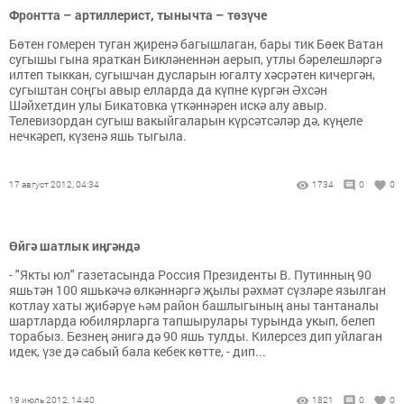
Фронтта – артиллерист, тынычта – төзүче
Бөтен гомерен туган җиренә багышлаган, бары тик Бөек Ватан
сугышы гына яраткан Бикләненнән аерып, утлы бәрелешләргә
илтеп тыккан, сугышчан дусларын югалту хәсрәтен кичергән,
сугыштан соңгы авыр елларда да күпне күргән Әхсән
Шәйхетдин улы Бикатовка үткәннәрен искә алу авыр.
Телевизордан сугыш вакыйгаларын күрсәтсәләр дә, күңеле
нечкәреп, күзенә яшь тыгыла.
17 август 2012, 04:34
1734
0
0
Өйгә шатлык иңгәндә
- "Якты юл" газетасында Россия Президенты В. Путинның 90
яшьтән 100 яшькәчә өлкәннәргә җылы рәхмәт сүзләре язылган
котлау хаты җибәрүе һәм район башлыгының аны тантаналы
шартларда юбилярларга тапшырулары турында укып, белеп
торабыз. Безнең әнигә дә 90 яшь тулды. Килерсез дип уйлаган
идек, үзе дә сабый бала кебек көтте, - дип...
19 июль 2012, 14:40
1821
0
0