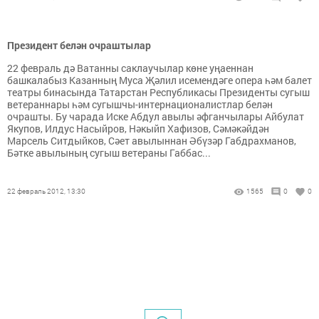
Президент белән очраштылар
22 февраль дә Ватанны саклаучылар көне уңаеннан
башкалабыз Казанның Муса Җәлил исемендәге опера һәм балет
театры бинасында Татарстан Республикасы Президенты сугыш
ветераннары һәм сугышчы-интернационалистлар белән
очрашты. Бу чарада Иске Абдул авылы әфганчылары Айбулат
Якупов, Илдус Насыйров, Нәкыйп Хафизов, Сәмәкәйдән
Марсель Ситдыйков, Сәет авылыннан Әбүзәр Габдрахманов,
Бәтке авылының сугыш ветераны Габбас...
22 февраль 2012, 13:30
1565
0
0