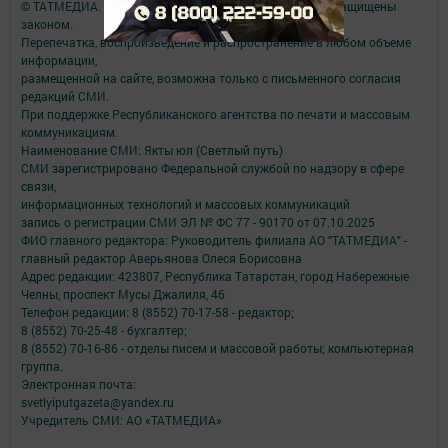
© ТАТМЕДИА. Все материалы, размещенные на сайте, защищены
законом.
Перепечатка, воспроизведение и распространение в любом объеме
информации,
размещенной на сайте, возможна только с письменного согласия
редакций СМИ.
При поддержке Республиканского агентства по печати и массовым
коммуникациям.
Наименование СМИ: Якты юл (Светлый путь)
СМИ зарегистрировано Федеральной службой по надзору в сфере
связи,
информационных технологий и массовых коммуникаций
запись о регистрации СМИ ЭЛ № ФС 77 - 90170 от 07.10.2025
ФИО главного редактора: Руководитель филиала АО "ТАТМЕДИА" -
главный редактор Аверьянова Олеся Борисовна
Адрес редакции: 423807, Республика Татарстан, город Набережные
Челны, проспект Мусы Джалиля, 46
Телефон редакции: 8 (8552) 70-17-58 - редактор;
8 (8552) 70-25-48 - бухгалтер;
8 (8552) 70-16-86 - отделы писем и массовой работы; компьютерная
группа.
Электронная почта:
svetlyiputgazeta@yandex.ru
Учредитель СМИ: АО «ТАТМЕДИА»