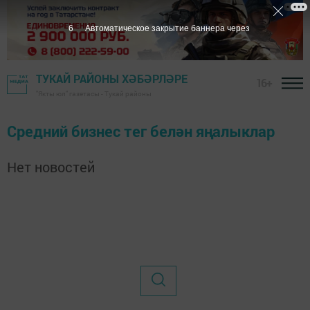
6
Автоматическое закрытие баннера через
ТУКАЙ РАЙОНЫ ХӘБӘРЛӘРЕ
16+
"Якты юл" газетасы - Тукай районы
Средний бизнес тег белән яңалыклар
Нет новостей