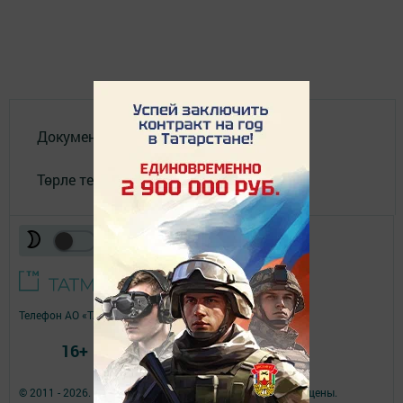
Документлар
Төрле темалар
Телефон АО «ТАТМЕДИА»:
(843) 222 09 84
16+
© 2011 - 2026. Якты юл (Светлый путь). Все права защищены.