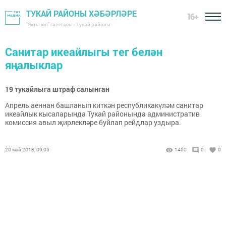
ТУКАЙ РАЙОНЫ ХӘБӘРЛӘРЕ
16+
"Якты юл" газетасы - Тукай районы
Санитар икеайлыгы тег белән
яңалыклар
19 тукайлыга штраф салынган
Апрель аеннан башланып киткән республикакүләм санитар
икеайлык кысаларында Тукай районында административ
комиссия авыл җирлекләре буйлап рейдлар уздыра.
20 май 2018, 09:05
1450
0
0