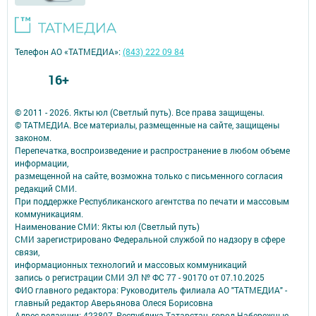
Телефон АО «ТАТМЕДИА»:
(843) 222 09 84
16+
© 2011 - 2026. Якты юл (Светлый путь). Все права защищены.
© ТАТМЕДИА. Все материалы, размещенные на сайте, защищены
законом.
Перепечатка, воспроизведение и распространение в любом объеме
информации,
размещенной на сайте, возможна только с письменного согласия
редакций СМИ.
При поддержке Республиканского агентства по печати и массовым
коммуникациям.
Наименование СМИ: Якты юл (Светлый путь)
СМИ зарегистрировано Федеральной службой по надзору в сфере
связи,
информационных технологий и массовых коммуникаций
запись о регистрации СМИ ЭЛ № ФС 77 - 90170 от 07.10.2025
ФИО главного редактора: Руководитель филиала АО "ТАТМЕДИА" -
главный редактор Аверьянова Олеся Борисовна
Адрес редакции: 423807, Республика Татарстан, город Набережные