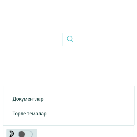
Документлар
Төрле темалар