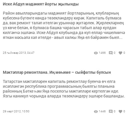
Иске Абдул мәдәният йорты җылынды
Район авылларындагы мәдәният йортларының, клубларның
күбесенә бүгенге көндә төзекләндерү кирәк. Капиталь булмаса
да, вак ремонт таләп ителгән урыннар җитәрлек. Җирлекләрнең
үз көче белән, я булмаса башка чарасын табып алар кулдан
килгәнчә эшләнә. Иске Абдул клубында да күп еллар чишелмичә
яткан мәсьәлә хәл ителде - авыл халкы Яңа ел бәйрәмен быел...
25 гыйнвар 2013, 04:47
1466
0
0
Мәктәпләр ремонтлана. Иң мөһиме – сыйфатлы булсын
Татарстан мәктәпләрен капиталь ремонтлау буенча өч елга
исәпләнгән республика программасының быелгы планына
районның Бәтке һәм Яңа поселогы мәктәпләре кертелгән иде.
Язгы каникул чорында аларда төзекләндерү эшләре башланды.
29 март 2012, 10:50
1446
0
0