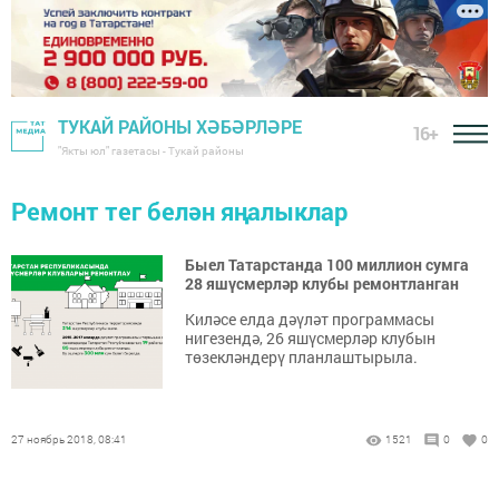
ТУКАЙ РАЙОНЫ ХӘБӘРЛӘРЕ
16+
"Якты юл" газетасы - Тукай районы
Ремонт тег белән яңалыклар
Быел Татарстанда 100 миллион сумга
28 яшүсмерләр клубы ремонтланган
Киләсе елда дәүләт программасы
нигезендә, 26 яшүсмерләр клубын
төзекләндерү планлаштырыла.
27 ноябрь 2018, 08:41
1521
0
0