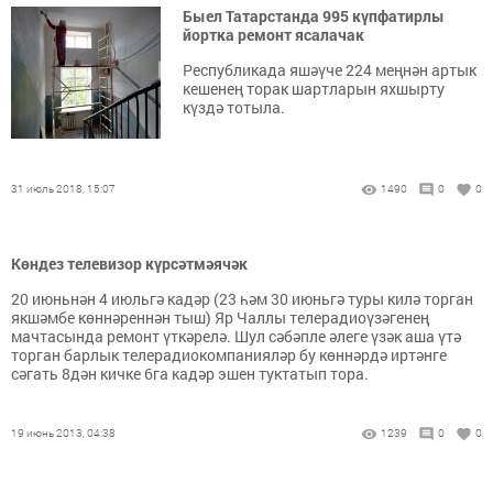
Быел Татарстанда 995 күпфатирлы
йортка ремонт ясалачак
Республикада яшәүче 224 меңнән артык
кешенең торак шартларын яхшырту
күздә тотыла.
31 июль 2018, 15:07
1490
0
0
Көндез телевизор күрсәтмәячәк
20 июньнән 4 июльгә кадәр (23 һәм 30 июньгә туры килә торган
якшәмбе көннәреннән тыш) Яр Чаллы телерадиоүзәгенең
мачтасында ремонт үткәрелә. Шул сәбәпле әлеге үзәк аша үтә
торган барлык телерадиокомпанияләр бу көннәрдә иртәнге
сәгать 8дән кичке 6га кадәр эшен туктатып тора.
19 июнь 2013, 04:38
1239
0
0