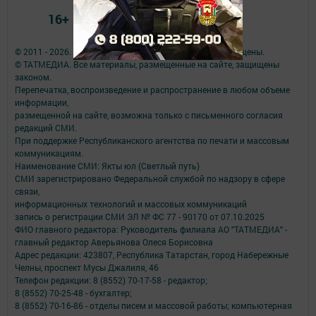
16+
© 2011 - 2026. Якты юл (Светлый путь). Все права защищены.
© ТАТМЕДИА. Все материалы, размещенные на сайте, защищены
законом.
Перепечатка, воспроизведение и распространение в любом объеме
информации,
размещенной на сайте, возможна только с письменного согласия
редакций СМИ.
При поддержке Республиканского агентства по печати и массовым
коммуникациям.
Наименование СМИ: Якты юл (Светлый путь)
СМИ зарегистрировано Федеральной службой по надзору в сфере
связи,
информационных технологий и массовых коммуникаций
запись о регистрации СМИ ЭЛ № ФС 77 - 90170 от 07.10.2025
ФИО главного редактора: Руководитель филиала АО "ТАТМЕДИА" -
главный редактор Аверьянова Олеся Борисовна
Адрес редакции: 423807, Республика Татарстан, город Набережные
Челны, проспект Мусы Джалиля, 46
Телефон редакции: 8 (8552) 70-17-58 - редактор;
8 (8552) 70-25-48 - бухгалтер;
8 (8552) 70-16-86 - отделы писем и массовой работы; компьютерная