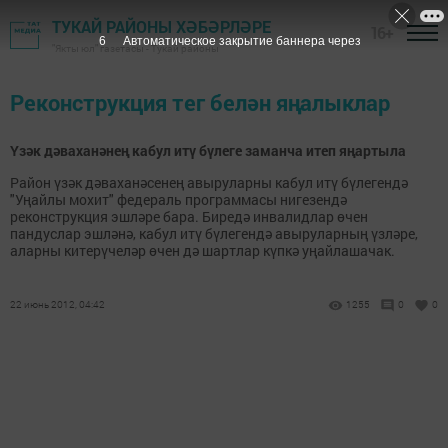
ТУКАЙ РАЙОНЫ ХӘБӘРЛӘРЕ
16+
6
Автоматическое закрытие баннера через
"Якты юл" газетасы - Тукай районы
Реконструкция тег белән яңалыклар
Үзәк дәваханәнең кабул итү бүлеге заманча итеп яңартыла
Район үзәк дәваханәсенең авыруларны кабул итү бүлегендә
"Уңайлы мохит" федераль программасы нигезендә
реконструкция эшләре бара. Биредә инвалидлар өчен
пандуслар эшләнә, кабул итү бүлегендә авыруларның үзләре,
аларны китерүчеләр өчен дә шартлар күпкә уңайлашачак.
22 июнь 2012, 04:42
1255
0
0