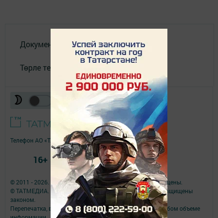
Документлар
Төрле темалар
Телефон АО «ТАТМЕДИА»:
(843) 222 09 84
16+
© 2011 - 2026. Якты юл (Светлый путь). Все права защищены.
© ТАТМЕДИА. Все материалы, размещенные на сайте, защищены
законом.
Перепечатка, воспроизведение и распространение в любом объеме
информации,