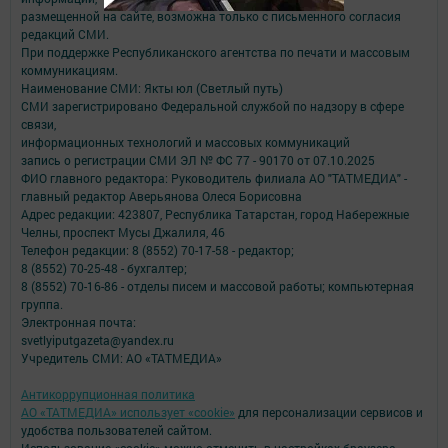
размещенной на сайте, возможна только с письменного согласия
редакций СМИ.
При поддержке Республиканского агентства по печати и массовым
коммуникациям.
Наименование СМИ: Якты юл (Светлый путь)
СМИ зарегистрировано Федеральной службой по надзору в сфере
связи,
информационных технологий и массовых коммуникаций
запись о регистрации СМИ ЭЛ № ФС 77 - 90170 от 07.10.2025
ФИО главного редактора: Руководитель филиала АО "ТАТМЕДИА" -
главный редактор Аверьянова Олеся Борисовна
Адрес редакции: 423807, Республика Татарстан, город Набережные
Челны, проспект Мусы Джалиля, 46
Телефон редакции: 8 (8552) 70-17-58 - редактор;
8 (8552) 70-25-48 - бухгалтер;
8 (8552) 70-16-86 - отделы писем и массовой работы; компьютерная
группа.
Электронная почта:
svetlyiputgazeta@yandex.ru
Учредитель СМИ: АО «ТАТМЕДИА»
Антикоррупционная политика
АО «ТАТМЕДИА» использует «cookie»
для персонализации сервисов и
удобства пользователей сайтом.