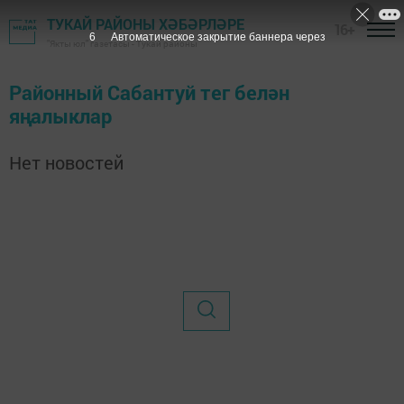
ТУКАЙ РАЙОНЫ ХӘБӘРЛӘРЕ
16+
6
Автоматическое закрытие баннера через
"Якты юл" газетасы - Тукай районы
Районный Сабантуй тег белән
яңалыклар
Нет новостей