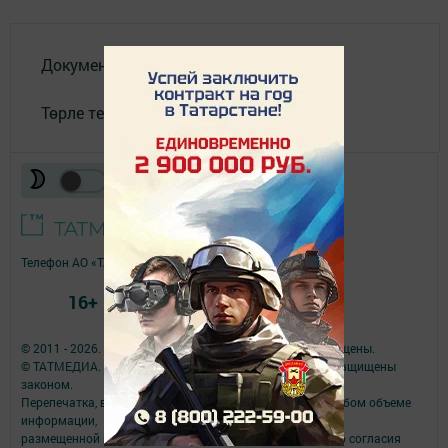
Документлар
Төрле темалар
Телефон АО «ТАТМЕДИА»:
(843) 222 09 84
16+
© 2011 - 2026. Якты юл (Светлый путь). Все права защищены.
© ТАТМЕДИА. Все материалы, размещенные на сайте, защищены
законом.
Перепечатка, воспроизведение и распространение в любом объеме
информации,
размещенной на сайте, возможна только с письменного согласия