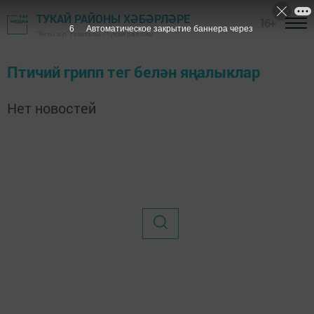
ТУКАЙ РАЙОНЫ ХӘБӘРЛӘРЕ
16+
6
Автоматическое закрытие баннера через
"Якты юл" газетасы - Тукай районы
Птичий грипп тег белән яңалыклар
Нет новостей