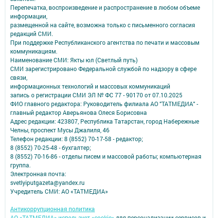
Перепечатка, воспроизведение и распространение в любом объеме
информации,
размещенной на сайте, возможна только с письменного согласия
редакций СМИ.
При поддержке Республиканского агентства по печати и массовым
коммуникациям.
Наименование СМИ: Якты юл (Светлый путь)
СМИ зарегистрировано Федеральной службой по надзору в сфере
связи,
информационных технологий и массовых коммуникаций
запись о регистрации СМИ ЭЛ № ФС 77 - 90170 от 07.10.2025
ФИО главного редактора: Руководитель филиала АО "ТАТМЕДИА" -
главный редактор Аверьянова Олеся Борисовна
Адрес редакции: 423807, Республика Татарстан, город Набережные
Челны, проспект Мусы Джалиля, 46
Телефон редакции: 8 (8552) 70-17-58 - редактор;
8 (8552) 70-25-48 - бухгалтер;
8 (8552) 70-16-86 - отделы писем и массовой работы; компьютерная
группа.
Электронная почта:
svetlyiputgazeta@yandex.ru
Учредитель СМИ: АО «ТАТМЕДИА»
Антикоррупционная политика
АО «ТАТМЕДИА» использует «cookie»
для персонализации сервисов и