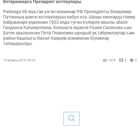
Ветераннарга Президент котлаулары
Районда 90 яшьтән узган өлкәннәр РФ Президенты Владимир
Путинның шәхси котлауларын кабул итә. Шушы көннәрдә гомер
бәйрәмнәре уңаеннан 1923 елда туган Күперле авылы әбисе
Гиздниса Кәлимуллина, Колышта яшәүче Разия Салихова һәм
Бәтке авылыннан Петр Главновка шундый ук тәбрикләүләр һәм
район башлыгы Васил Хаҗиев исеменнән бүләкләр
тапшырылды.
10 апрель 2013, 06:23
1379
0
0