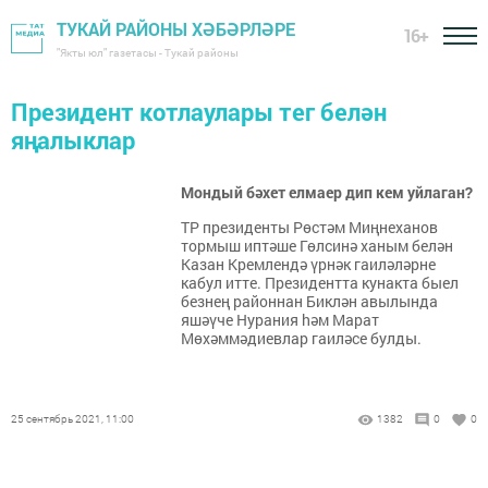
ТУКАЙ РАЙОНЫ ХӘБӘРЛӘРЕ
16+
"Якты юл" газетасы - Тукай районы
Президент котлаулары тег белән
яңалыклар
Мондый бәхет елмаер дип кем уйлаган?
ТР президенты Рөстәм Миңнеханов
тормыш иптәше Гөлсинә ханым белән
Казан Кремлендә үрнәк гаиләләрне
кабул итте. Президентта кунакта быел
безнең районнан Биклән авылында
яшәүче Нурания hәм Марат
Мөхәммәдиевлар гаиләсе булды.
25 сентябрь 2021, 11:00
1382
0
0