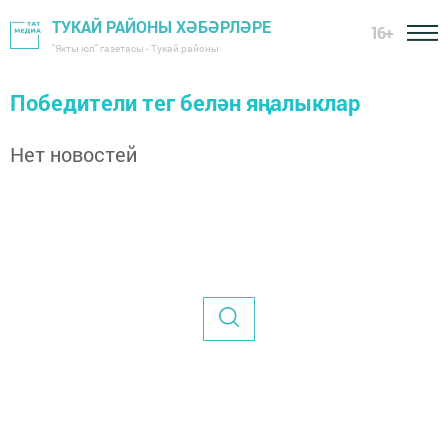
ТУКАЙ РАЙОНЫ ХӘБӘРЛӘРЕ
16+
"Якты юл" газетасы - Тукай районы
Победители тег белән яңалыклар
Нет новостей