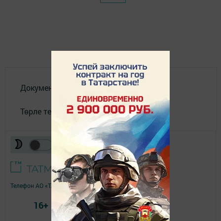
Документлар
Төрле темалар
Телефон АО «ТАТМЕДИА»:
(843) 222 09 84
16+