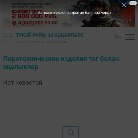
6
Автоматическое закрытие баннера через
ТУКАЙ РАЙОНЫ ХӘБӘРЛӘРЕ
16+
"Якты юл" газетасы - Тукай районы
Пиротехнические изделия тег белән
яңалыклар
Нет новостей