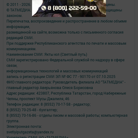
© 2011 - 2026. Якты юл (Светлый путь). Все права защищены.
© ТАТМЕДИА. Все материалы, размещенные на сайте, защищены
законом.
Перепечатка, воспроизведение и распространение в любом объеме
информации,
размещенной на сайте, возможна только с письменного согласия
редакций СМИ.
При поддержке Республиканского агентства по печати и массовым
коммуникациям.
Наименование СМИ: Якты юл (Светлый путь)
СМИ зарегистрировано Федеральной службой по надзору в сфере
связи,
информационных технологий и массовых коммуникаций
запись о регистрации СМИ ЭЛ № ФС 77 - 90170 от 07.10.2025
ФИО главного редактора: Руководитель филиала АО "ТАТМЕДИА" -
главный редактор Аверьянова Олеся Борисовна
Адрес редакции: 423807, Республика Татарстан, город Набережные
Челны, проспект Мусы Джалиля, 46
Телефон редакции: 8 (8552) 70-17-58 - редактор;
8 (8552) 70-25-48 - бухгалтер;
8 (8552) 70-16-86 - отделы писем и массовой работы; компьютерная
группа.
Электронная почта:
svetlyiputgazeta@yandex.ru
Учредитель СМИ: АО «ТАТМЕДИА»