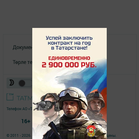
Документлар
Төрле темалар
Телефон АО «ТАТМЕДИА»:
(843) 222 09 84
16+
© 2011 - 2026. Якты юл (Светлый путь). Все права защищены.