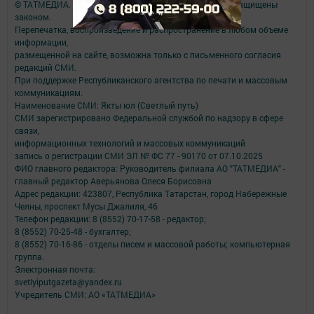
© ТАТМЕДИА. Все материалы, размещенные на сайте, защищены
законом.
Перепечатка, воспроизведение и распространение в любом объеме
информации,
размещенной на сайте, возможна только с письменного согласия
редакций СМИ.
При поддержке Республиканского агентства по печати и массовым
коммуникациям.
Наименование СМИ: Якты юл (Светлый путь)
СМИ зарегистрировано Федеральной службой по надзору в сфере
связи,
информационных технологий и массовых коммуникаций
запись о регистрации СМИ ЭЛ № ФС 77 - 90170 от 07.10.2025
ФИО главного редактора: Руководитель филиала АО "ТАТМЕДИА" -
главный редактор Аверьянова Олеся Борисовна
Адрес редакции: 423807, Республика Татарстан, город Набережные
Челны, проспект Мусы Джалиля, 46
Телефон редакции: 8 (8552) 70-17-58 - редактор;
8 (8552) 70-25-48 - бухгалтер;
8 (8552) 70-16-86 - отделы писем и массовой работы; компьютерная
группа.
Электронная почта:
svetlyiputgazeta@yandex.ru
Учредитель СМИ: АО «ТАТМЕДИА»