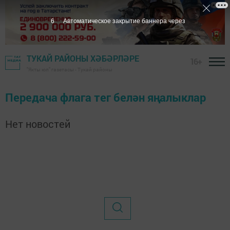
6
Автоматическое закрытие баннера через
ТУКАЙ РАЙОНЫ ХӘБӘРЛӘРЕ
16+
"Якты юл" газетасы - Тукай районы
Передача флага тег белән яңалыклар
Нет новостей