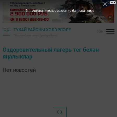
6
Автоматическое закрытие баннера через
ТУКАЙ РАЙОНЫ ХӘБӘРЛӘРЕ
16+
"Якты юл" газетасы - Тукай районы
Оздоровительный лагерь тег белән
яңалыклар
Нет новостей