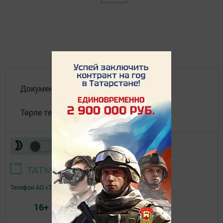
Документлар
Төрле темалар
Телефон АО «ТАТМЕДИА»:
(843) 222 09 84
16+