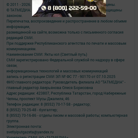
© 2011 - 2026. Якты юл (Светлый путь). Все права защищены.
© ТАТМЕДИА. Все материалы, размещенные на сайте, защищены
законом.
Перепечатка, воспроизведение и распространение в любом объеме
информации,
размещенной на сайте, возможна только с письменного согласия
редакций СМИ.
При поддержке Республиканского агентства по печати и массовым
коммуникациям.
Наименование СМИ: Якты юл (Светлый путь)
СМИ зарегистрировано Федеральной службой по надзору в сфере
связи,
информационных технологий и массовых коммуникаций
запись о регистрации СМИ ЭЛ № ФС 77 - 90170 от 07.10.2025
ФИО главного редактора: Руководитель филиала АО "ТАТМЕДИА" -
главный редактор Аверьянова Олеся Борисовна
Адрес редакции: 423807, Республика Татарстан, город Набережные
Челны, проспект Мусы Джалиля, 46
Телефон редакции: 8 (8552) 70-17-58 - редактор;
8 (8552) 70-25-48 - бухгалтер;
8 (8552) 70-16-86 - отделы писем и массовой работы; компьютерная
группа.
Электронная почта:
svetlyiputgazeta@yandex.ru
Учредитель СМИ: АО «ТАТМЕДИА»