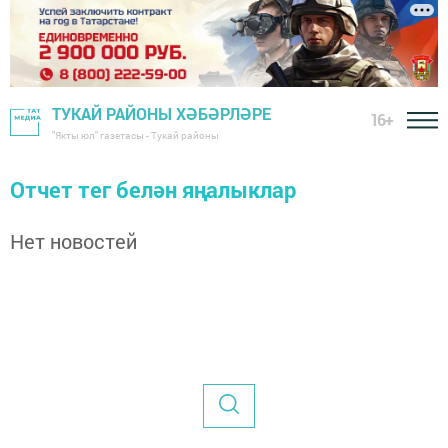
ТУКАЙ РАЙОНЫ ХӘБӘРЛӘРЕ
16+
"Якты юл" газетасы - Тукай районы
Отчет тег белән яңалыклар
Нет новостей