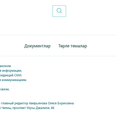
Документлар
Төрле темалар
аконом.
ме информации,
 редакций СМИ.
ым коммуникациям.
связи,
- главный редактор Аверьянова Олеся Борисовна
е Челны, проспект Мусы Джалиля, 46