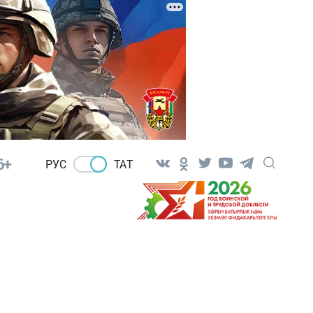
6+
РУС
ТАТ