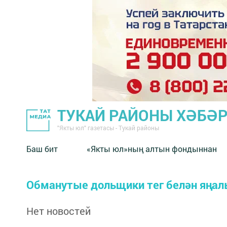
ТУКАЙ РАЙОНЫ ХӘБӘ
"Якты юл" газетасы - Тукай районы
Баш бит
«Якты юл»ның алтын фондыннан
Обманутые дольщики тег белән яңал
Нет новостей