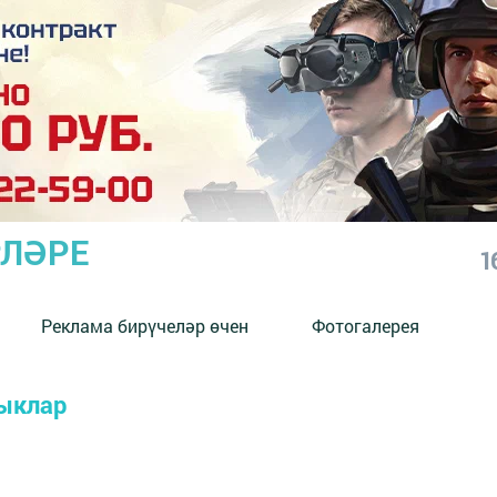
РЛӘРЕ
1
Реклама бирүчеләр өчен
Фотогалерея
ыклар