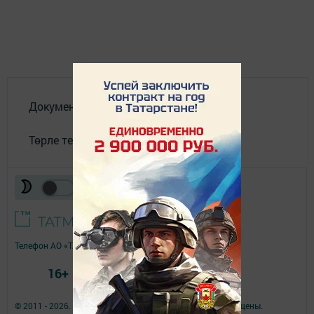
Документлар
Төрле темалар
Телефон АО «ТАТМЕДИА»:
(843) 222 09 84
16+
© 2011 - 2026. Якты юл (Светлый путь). Все права защищены.