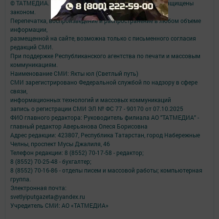
© ТАТМЕДИА. Все материалы, размещенные на сайте, защищены
законом.
Перепечатка, воспроизведение и распространение в любом объеме
информации,
размещенной на сайте, возможна только с письменного согласия
редакций СМИ.
При поддержке Республиканского агентства по печати и массовым
коммуникациям.
Наименование СМИ: Якты юл (Светлый путь)
СМИ зарегистрировано Федеральной службой по надзору в сфере
связи,
информационных технологий и массовых коммуникаций
запись о регистрации СМИ ЭЛ № ФС 77 - 90170 от 07.10.2025
ФИО главного редактора: Руководитель филиала АО "ТАТМЕДИА" -
главный редактор Аверьянова Олеся Борисовна
Адрес редакции: 423807, Республика Татарстан, город Набережные
Челны, проспект Мусы Джалиля, 46
Телефон редакции: 8 (8552) 70-17-58 - редактор;
8 (8552) 70-25-48 - бухгалтер;
8 (8552) 70-16-86 - отделы писем и массовой работы; компьютерная
группа.
Электронная почта:
svetlyiputgazeta@yandex.ru
Учредитель СМИ: АО «ТАТМЕДИА»