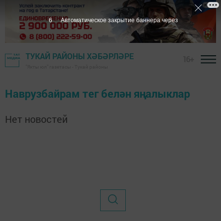
6
Автоматическое закрытие баннера через
ТУКАЙ РАЙОНЫ ХӘБӘРЛӘРЕ
16+
"Якты юл" газетасы - Тукай районы
Наврузбайрам тег белән яңалыклар
Нет новостей