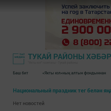
ТУКАЙ РАЙОНЫ ХӘБӘ
"Якты юл" газетасы - Тукай районы
Баш бит
«Якты юл»ның алтын фондыннан
Национальный праздник тег белән я
Нет новостей