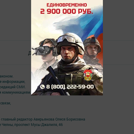
Документлар
Төрле темалар
аконом.
ме информации,
 редакций СМИ.
ым коммуникациям.
связи,
- главный редактор Аверьянова Олеся Борисовна
е Челны, проспект Мусы Джалиля, 46