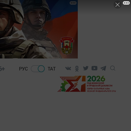
6+
РУС
ТАТ