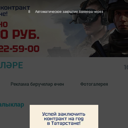
7
Автоматическое закрытие баннера через
РЛӘРЕ
1
Реклама бирүчеләр өчен
Фотогалерея
ңалыклар