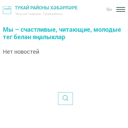
ТУКАЙ РАЙОНЫ ХӘБӘРЛӘРЕ
16+
"Якты юл" газетасы - Тукай районы
Мы – счастливые, читающие, молодые
тег белән яңалыклар
Нет новостей