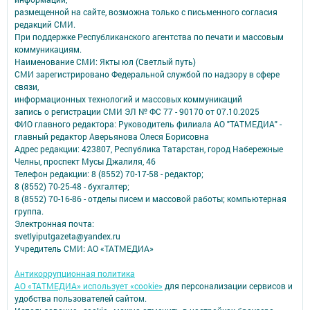
размещенной на сайте, возможна только с письменного согласия
редакций СМИ.
При поддержке Республиканского агентства по печати и массовым
коммуникациям.
Наименование СМИ: Якты юл (Светлый путь)
СМИ зарегистрировано Федеральной службой по надзору в сфере
связи,
информационных технологий и массовых коммуникаций
запись о регистрации СМИ ЭЛ № ФС 77 - 90170 от 07.10.2025
ФИО главного редактора: Руководитель филиала АО "ТАТМЕДИА" -
главный редактор Аверьянова Олеся Борисовна
Адрес редакции: 423807, Республика Татарстан, город Набережные
Челны, проспект Мусы Джалиля, 46
Телефон редакции: 8 (8552) 70-17-58 - редактор;
8 (8552) 70-25-48 - бухгалтер;
8 (8552) 70-16-86 - отделы писем и массовой работы; компьютерная
группа.
Электронная почта:
svetlyiputgazeta@yandex.ru
Учредитель СМИ: АО «ТАТМЕДИА»
Антикоррупционная политика
АО «ТАТМЕДИА» использует «cookie»
для персонализации сервисов и
удобства пользователей сайтом.