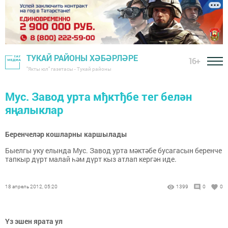
ТУКАЙ РАЙОНЫ ХӘБӘРЛӘРЕ
16+
"Якты юл" газетасы - Тукай районы
Мус. Завод урта мђктђбе тег белән
яңалыклар
Беренчеләр кошларны каршылады
Быелгы уку елында Мус. Завод урта мәктәбе бусагасын беренче
тапкыр дүрт малай һәм дүрт кыз атлап кергән иде.
18 апрель 2012, 05:20
1399
0
0
Үз эшен ярата ул