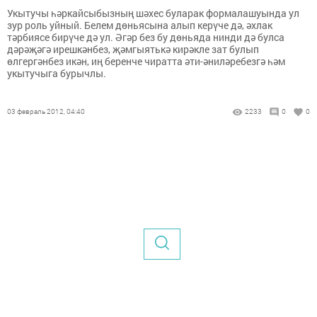
Укытучы һәркайсыбызның шәхес буларак формалашуында ул
зур роль уйный. Белем дөньясына алып керүче дә, әхлак
тәрбиясе бирүче дә ул. Әгәр без бу дөньяда нинди дә булса
дәрәҗәгә ирешкәнбез, җәмгыятькә кирәкле зат булып
өлгергәнбез икән, иң беренче чиратта әти-әниләребезгә һәм
укытучыга бурычлы.
03 февраль 2012, 04:40
2233
0
0