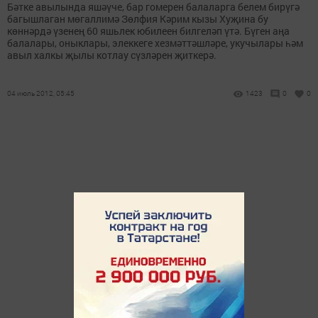
Бәтке авылында яшәүче, бар гомерен балаларга белем бирүгә
багышлаган мөгаллимә Зөлфия Кәрим кызы Хуҗина бу
көннәрдә үзенең 60 яшьлек юбилеен билгеләп үтә. Бүген аңа
балалары, оныклары, элеккеге хезмәттәшләре, укучылары һәм
авыл халкы җылы котлау сүзләрен җиткерә.
04 июль 2012, 05:45
1423
0
0