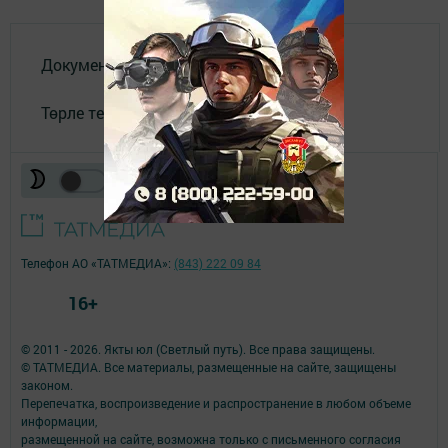
Документлар
Төрле темалар
Телефон АО «ТАТМЕДИА»:
(843) 222 09 84
16+
© 2011 - 2026. Якты юл (Светлый путь). Все права защищены.
© ТАТМЕДИА. Все материалы, размещенные на сайте, защищены
законом.
Перепечатка, воспроизведение и распространение в любом объеме
информации,
размещенной на сайте, возможна только с письменного согласия