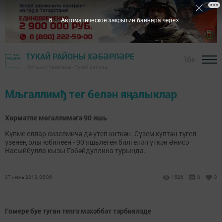
6
Автоматическое закрытие баннера через
ТУКАЙ РАЙОНЫ ХӘБӘРЛӘРЕ
16+
"Якты юл" газетасы - Тукай районы
Мљгаллимђ тег белән яңалыклар
Хөрмәтле мөгаллимәгә 90 яшь
Күпме еллар сизелмичә дә үтеп киткән. Сүзем күптән түгел
үзенең олы юбилеен - 90 яшьлеген билгеләп үткән Әнисә
Насыйбулла кызы Гобәйдуллина турында.
07 июнь 2013, 05:06
1526
0
0
Гомере буе туган телгә мәхәббәт тәрбияләде