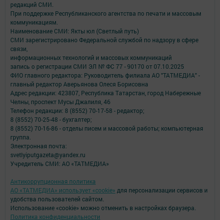
редакций СМИ.
При поддержке Республиканского агентства по печати и массовым
коммуникациям.
Наименование СМИ: Якты юл (Светлый путь)
СМИ зарегистрировано Федеральной службой по надзору в сфере
связи,
информационных технологий и массовых коммуникаций
запись о регистрации СМИ ЭЛ № ФС 77 - 90170 от 07.10.2025
ФИО главного редактора: Руководитель филиала АО "ТАТМЕДИА" -
главный редактор Аверьянова Олеся Борисовна
Адрес редакции: 423807, Республика Татарстан, город Набережные
Челны, проспект Мусы Джалиля, 46
Телефон редакции: 8 (8552) 70-17-58 - редактор;
8 (8552) 70-25-48 - бухгалтер;
8 (8552) 70-16-86 - отделы писем и массовой работы; компьютерная
группа.
Электронная почта:
svetlyiputgazeta@yandex.ru
Учредитель СМИ: АО «ТАТМЕДИА»
Антикоррупционная политика
АО «ТАТМЕДИА» использует «cookie»
для персонализации сервисов и
удобства пользователей сайтом.
Использование «cookie» можно отменить в настройках браузера.
Политика конфиденциальности