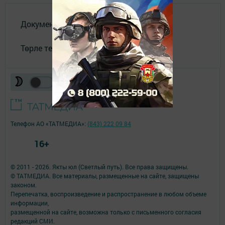
Документлар
Төрле темалар
Телефон АО «ТАТМЕДИА»:
(843) 222 09 84
16+
© 2011 - 2026. Якты юл (Светлый путь). Все права защищены.
© ТАТМЕДИА. Все материалы, размещенные на сайте, защищены
законом.
Перепечатка, воспроизведение и распространение в любом объеме
информации,
размещенной на сайте, возможна только с письменного согласия
редакций СМИ.