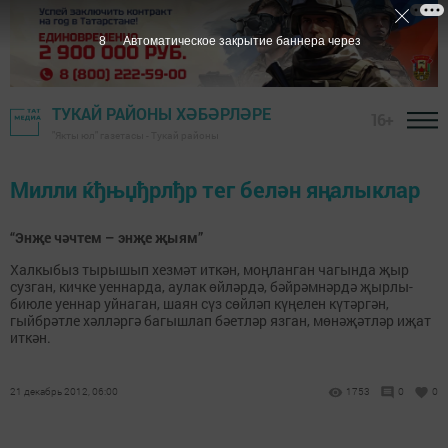
7
Автоматическое закрытие баннера через
ТУКАЙ РАЙОНЫ ХӘБӘРЛӘРЕ
16+
"Якты юл" газетасы - Тукай районы
Милли ќђњџђрлђр тег белән яңалыклар
“Энҗе чәчтем – энҗе җыям”
Халкыбыз тырышып хезмәт иткән, моңланган чагында җыр
сузган, кичке уеннарда, аулак өйләрдә, бәйрәмнәрдә җырлы-
биюле уеннар уйнаган, шаян сүз сөйләп күңелен күтәргән,
гыйбрәтле хәлләргә багышлап бәетләр язган, мөнәҗәтләр иҗат
иткән.
21 декабрь 2012, 06:00
1753
0
0