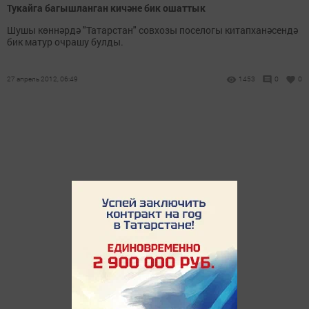
Тукайга багышланган кичәне бик ошаттык
Шушы көннәрдә "Татарстан" совхозы поселогы китапханәсендә
бик матур очрашу булды.
27 апрель 2012, 06:49
1453
0
0