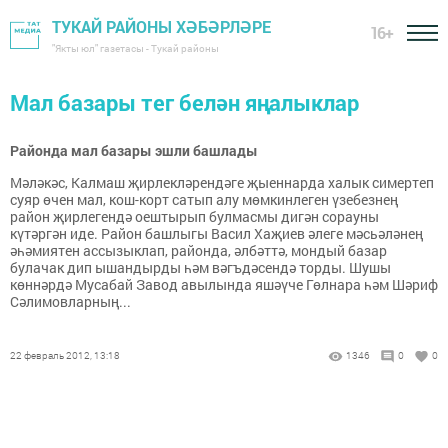
ТУКАЙ РАЙОНЫ ХӘБӘРЛӘРЕ
16+
"Якты юл" газетасы - Тукай районы
Мал базары тег белән яңалыклар
Районда мал базары эшли башлады
Мәләкәс, Калмаш җирлекләрендәге җыеннарда халык симертеп
суяр өчен мал, кош-корт сатып алу мөмкинлеген үзебезнең
район җирлегендә оештырып булмасмы дигән сорауны
күтәргән иде. Район башлыгы Васил Хаҗиев әлеге мәсьәләнең
әһәмиятен ассызыклап, районда, әлбәттә, мондый базар
булачак дип ышандырды һәм вәгъдәсендә торды. Шушы
көннәрдә Мусабай Завод авылында яшәүче Гөлнара һәм Шәриф
Сәлимовларның...
22 февраль 2012, 13:18
1346
0
0