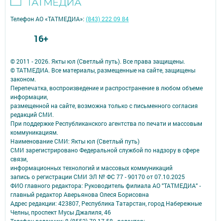
Телефон АО «ТАТМЕДИА»:
(843) 222 09 84
16+
© 2011 - 2026. Якты юл (Светлый путь). Все права защищены.
© ТАТМЕДИА. Все материалы, размещенные на сайте, защищены
законом.
Перепечатка, воспроизведение и распространение в любом объеме
информации,
размещенной на сайте, возможна только с письменного согласия
редакций СМИ.
При поддержке Республиканского агентства по печати и массовым
коммуникациям.
Наименование СМИ: Якты юл (Светлый путь)
СМИ зарегистрировано Федеральной службой по надзору в сфере
связи,
информационных технологий и массовых коммуникаций
запись о регистрации СМИ ЭЛ № ФС 77 - 90170 от 07.10.2025
ФИО главного редактора: Руководитель филиала АО "ТАТМЕДИА" -
главный редактор Аверьянова Олеся Борисовна
Адрес редакции: 423807, Республика Татарстан, город Набережные
Челны, проспект Мусы Джалиля, 46