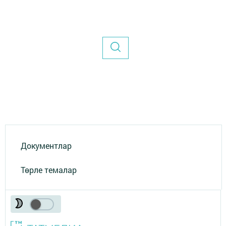
Документлар
Төрле темалар