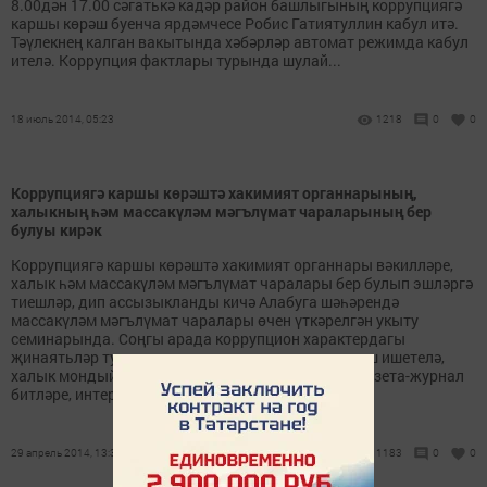
8.00дән 17.00 сәгатькә кадәр район башлыгының коррупциягә
каршы көрәш буенча ярдәмчесе Робис Гатиятуллин кабул итә.
Тәүлекнең калган вакытында хәбәрләр автомат режимда кабул
ителә. Коррупция фактлары турында шулай...
18 июль 2014, 05:23
1218
0
0
Коррупциягә каршы көрәштә хакимият органнарының,
халыкның һәм массакүләм мәгълүмат чараларының бер
булуы кирәк
Коррупциягә каршы көрәштә хакимият органнары вәкилләре,
халык һәм массакүләм мәгълүмат чаралары бер булып эшләргә
тиешләр, дип ассызыкланды кичә Алабуга шәһәрендә
массакүләм мәгълүмат чаралары өчен үткәрелгән укыту
семинарында. Соңгы арада коррупцион характердагы
җинаятьләр турында мәгълүмат чаралары аша еш ишетелә,
халык мондый очракларны нәкъ менә эфир һәм газета-журнал
битләре, интернет аша белә....
29 апрель 2014, 13:30
1183
0
0