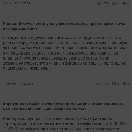
05 март 2015, 07:08
1276
0
0
Ришвәт бирүче һәм алучы унике елга кадәр ирегеннән мәхрүм
ителергә мөмкин
РФ Җинаять Кодексының 290 һәм 291 маддәләре нигезендә,
ришвәт бирүче җаваплылыкка тартыла. Ришвәт булып вазифаи
затның шәхсән үзенең яки арадашчы аша кыйммәтле кәгазьләр
яки башка милек алуы яисә кемнең дә булса вазифаи затка
аларны бирүе, законсыз рәвештә вазифаи затка төрле
хезмәтләр күрсәтелүе яки аның файдасына башка төрле эшләр
башкарылуы исәпләнә....
19 декабрь 2014, 06:41
1255
0
0
Коррупциягә бәйле хокук бозулар турында «Кайнар линия»гә
һәм «Халык почтасы»на хәбәр итә аласыз
Районда коррупциягә кагылышлы хокук бозу фактлары
турында хәбәр итү өчен кайнар линия телефоны эшли. 8 (8552)
70-21-35 телефоны аша халыктан хәбәрләрне эш көннәрендә