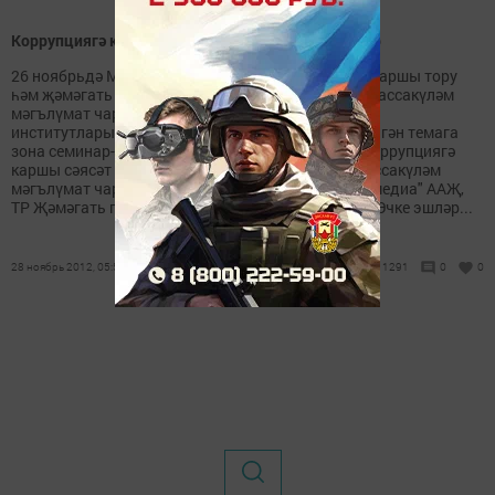
Коррупциягә каршы көрәш турында сөйләштеләр
26 ноябрьдә Мамадыш шәһәрендә "Коррупциягә каршы тору
һәм җәмәгать контролен оештыру максатыннан массакүләм
мәгълүмат чаралары һәм гражданнар җәмгыяте
институтларының үзара нәтиҗәле багланышы" дигән темага
зона семинар-киңәшмәсе үтте. Әлеге киңәшмәгә коррупциягә
каршы сәясәт буенча ТР Президенты Идарәсе, массакүләм
мәгълүмат чаралары республика агентлыгы "Татмедиа" ААҖ,
ТР Җәмәгать палатасы, республиканың Юстиция, Эчке эшләр...
28 ноябрь 2012, 05:55
1291
0
0