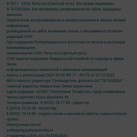
© 2011 - 2026. Якты юл (Светлый путь). Все права защищены.
© ТАТМЕДИА. Все материалы, размещенные на сайте, защищены
законом.
Перепечатка, воспроизведение и распространение в любом объеме
информации,
размещенной на сайте, возможна только с письменного согласия
редакций СМИ.
При поддержке Республиканского агентства по печати и массовым
коммуникациям.
Наименование СМИ: Якты юл (Светлый путь)
СМИ зарегистрировано Федеральной службой по надзору в сфере
связи,
информационных технологий и массовых коммуникаций
запись о регистрации СМИ ЭЛ № ФС 77 - 90170 от 07.10.2025
ФИО главного редактора: Руководитель филиала АО "ТАТМЕДИА" -
главный редактор Аверьянова Олеся Борисовна
Адрес редакции: 423807, Республика Татарстан, город Набережные
Челны, проспект Мусы Джалиля, 46
Телефон редакции: 8 (8552) 70-17-58 - редактор;
8 (8552) 70-25-48 - бухгалтер;
8 (8552) 70-16-86 - отделы писем и массовой работы; компьютерная
группа.
Электронная почта:
svetlyiputgazeta@yandex.ru
Учредитель СМИ: АО «ТАТМЕДИА»