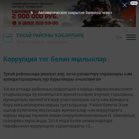
6
Автоматическое закрытие баннера через
ТУКАЙ РАЙОНЫ ХӘБӘРЛӘРЕ
16+
"Якты юл" газетасы - Тукай районы
Коррупция тег белән яңалыклар
Тукай районында ришвәт алу, акча үзләштерү очраклары һәм
арендаторларның зур бурычлары ачыкланган
Узган атнада районның коррупциягә каршы көрәш комиссиясе
утырышында бу юнәлештәге җинаятьләрне ачуның торышына,
муниципаль милектәге җир участокларын сату һәм арендага
бирү мәсьәләләренә аерым тукталдылар. Район буенча Эчке
эшләр бүлегенең икътисади җинаятьләр һәм коррупциягә
каршы көрәш төркеме өлкән оперуполномоченные И. Миновның
сүзләренә караганда, 2014 елда бүлек хезмәткәрләре
тарафыннан коррупцион характердагы 12...