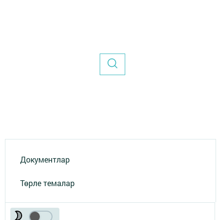
Документлар
Төрле темалар