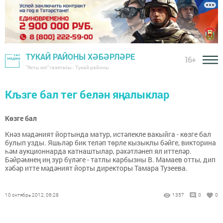
ТУКАЙ РАЙОНЫ ХӘБӘРЛӘРЕ
16+
"Якты юл" газетасы - Тукай районы
Кљзге бал тег белән яңалыклар
Көзге бал
Кнәз мәдәният йортында матур, истәлекле вакыйга - көзге бал
булып узды. Яшьләр бик теләп төрле кызыклы бәйге, викторина
һәм аукционнарда катнаштылар, рәхәтләнеп ял иттеләр.
Бәйрәмнең иң зур бүләге - татлы карбызны В. Мамаев отты, дип
хәбәр итте мәдәният йорты директоры Тамара Тузеева.
10 октябрь 2012, 06:28
1357
0
0