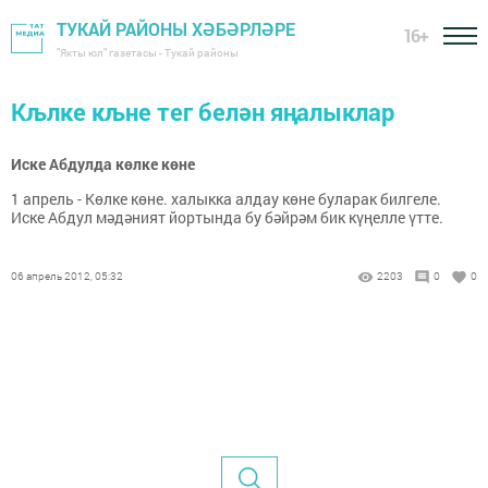
ТУКАЙ РАЙОНЫ ХӘБӘРЛӘРЕ
16+
"Якты юл" газетасы - Тукай районы
Кљлке кљне тег белән яңалыклар
Иске Абдулда көлке көне
1 апрель - Көлке көне. халыкка алдау көне буларак билгеле.
Иске Абдул мәдәният йортында бу бәйрәм бик күңелле үтте.
06 апрель 2012, 05:32
2203
0
0