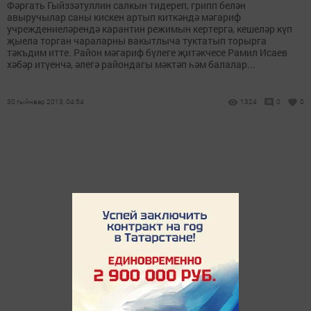
Фәргать Гыйззәтуллин салкын тидереп, грипп белән
авыручылар саны кискен артып киткәндә мәгариф
учреждениеләрендә карантин режимын кертергә, кешеләр күп
җыела торган чараларны вакытлыча туктатып торырга
тәкъдим итте. Район мәгариф бүлеге җитәкчесе Рамил Исаев
хәбәр итүенчә, әлегә райондагы мәктәп һәм балалар...
30 гыйнвар 2013, 04:54
1324
0
0