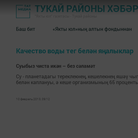
ТУКАЙ РАЙОНЫ ХӘБӘ
"Якты юл" газетасы - Тукай районы
Баш бит
«Якты юл»ның алтын фондыннан
Качество воды тег белән яңалыклар
Суыбыз чиста икән – без сәламәт
Су - планетадагы тереклекнең, кешелекнең яшәү 
белән каплануы, ә кеше организмының 65 проценты
10 февраль 2013, 09:12