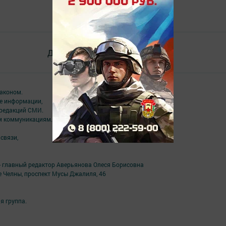
Документлар
Төрле темалар
аконом.
ме информации,
 редакций СМИ.
ым коммуникациям.
связи,
- главный редактор Аверьянова Олеся Борисовна
е Челны, проспект Мусы Джалиля, 46
я группа.