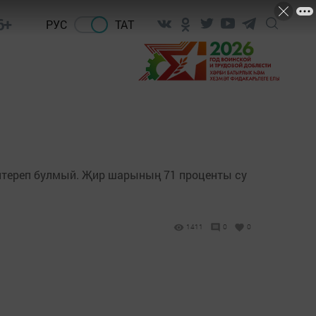
6+
РУС
ТАТ
китереп булмый. Җир шарының 71 проценты су
1411
0
0