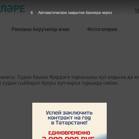
РЛӘРЕ
1
6
Автоматическое закрытие баннера через
Реклама бирүчеләр өчен
Фотогалерея
чыганагы. Судан башка Җирдәге тормышны күз алдына да 
 судан гыйбарәт булуы күп нәрсә турында сөйли.