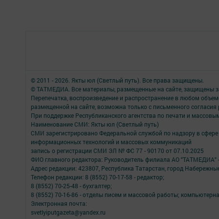
© 2011 - 2026. Якты юл (Светлый путь). Все права защищены.
© ТАТМЕДИА. Все материалы, размещенные на сайте, защищены з
Перепечатка, воспроизведение и распространение в любом объе
размещенной на сайте, возможна только с письменного согласия
При поддержке Республиканского агентства по печати и массов
Наименование СМИ: Якты юл (Светлый путь)
СМИ зарегистрировано Федеральной службой по надзору в сфере 
информационных технологий и массовых коммуникаций
запись о регистрации СМИ ЭЛ № ФС 77 - 90170 от 07.10.2025
ФИО главного редактора: Руководитель филиала АО "ТАТМЕДИА" 
Адрес редакции: 423807, Республика Татарстан, город Набережны
Телефон редакции: 8 (8552) 70-17-58 - редактор;
8 (8552) 70-25-48 - бухгалтер;
8 (8552) 70-16-86 - отделы писем и массовой работы; компьютерна
Электронная почта:
svetlyiputgazeta@yandex.ru