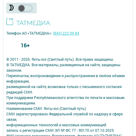
Телефон АО «ТАТМЕДИА»:
(843) 222 09 84
16+
© 2011 - 2026. Якты юл (Светлый путь). Все права защищены.
© ТАТМЕДИА. Все материалы, размещенные на сайте, защищены
законом.
Перепечатка, воспроизведение и распространение в любом объеме
информации,
размещенной на сайте, возможна только с письменного согласия
редакций СМИ.
При поддержке Республиканского агентства по печати и массовым
коммуникациям.
Наименование СМИ: Якты юл (Светлый путь)
СМИ зарегистрировано Федеральной службой по надзору в сфере
связи,
информационных технологий и массовых коммуникаций
запись о регистрации СМИ ЭЛ № ФС 77 - 90170 от 07.10.2025
ФИО главного редактора: Руководитель филиала АО "ТАТМЕДИА" -