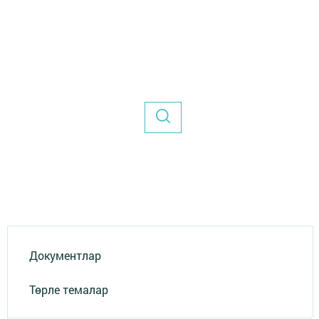
Документлар
Төрле темалар