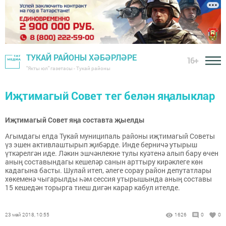
ТУКАЙ РАЙОНЫ ХӘБӘРЛӘРЕ
16+
"Якты юл" газетасы - Тукай районы
Иҗтимагый Совет тег белән яңалыклар
Иҗтимагый Совет яңа составта җыелды
Агымдагы елда Тукай муниципаль районы иҗтимагый Советы
үз эшен активлаштырып җибәрде. Инде берничә утырыш
үткәрелгән иде. Ләкин эшчәнлекне тулы куәтенә алып бару өчен
аның составындагы кешеләр санын арттыру кирәклеге көн
кадагына басты. Шулай итеп, әлеге сорау район депутатлары
хөкеменә чыгарылды һәм сессия утырышында аның составы
15 кешедән торырга тиеш дигән карар кабул ителде.
23 май 2018, 10:55
1626
0
0