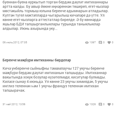
буеннан-буена куркытып торган бердәм дәүләт имтиханнары
артта калды. Бу авыр йөкне иңнәреннән төшереп, егет-кызлар
мөстәкыйль тормыш юлына беренче адымнарын атладылар.
Күптән түгел мәктәпләрдә чыгарылыш кичәләре дә үтте. Ул
көнне егет-кызларга аттестатлар бирелде. Ә бу көннәрдә
яшьләр БДИ тапшырганлыклары турында таныклыклар
алдылар. Июнь ахырында уку...
06 июль 2012, 07:35
1397
0
0
Беренче мәҗбүри имтиханны бирделәр
Кичә унберенче сыйныфны тәмамлаучы 127 укучы беренче
мәҗбүри бердәм дәүләт имтиханын тапшырды. Имтиханнар
вакытында хокук бозулар күзәтелмәде, кисәтүләр булмады.
Киләсе сынау 4 июньдә. Ул көнне 23 укучы химиядән, 5 укучы
инглиз теленнән һәм 1 укучы француз теленнән имтихан
тапшырачак.
31 май 2012, 13:56
1326
0
0