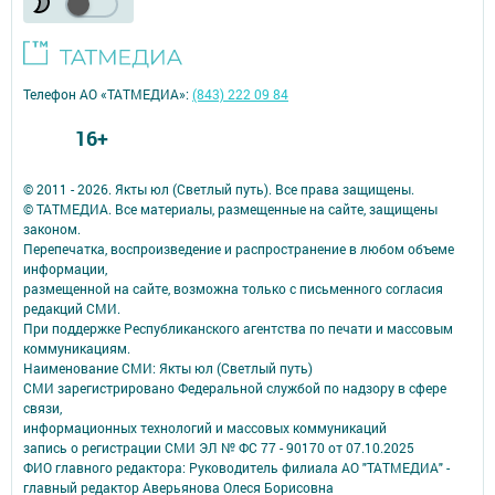
Телефон АО «ТАТМЕДИА»:
(843) 222 09 84
16+
© 2011 - 2026. Якты юл (Светлый путь). Все права защищены.
© ТАТМЕДИА. Все материалы, размещенные на сайте, защищены
законом.
Перепечатка, воспроизведение и распространение в любом объеме
информации,
размещенной на сайте, возможна только с письменного согласия
редакций СМИ.
При поддержке Республиканского агентства по печати и массовым
коммуникациям.
Наименование СМИ: Якты юл (Светлый путь)
СМИ зарегистрировано Федеральной службой по надзору в сфере
связи,
информационных технологий и массовых коммуникаций
запись о регистрации СМИ ЭЛ № ФС 77 - 90170 от 07.10.2025
ФИО главного редактора: Руководитель филиала АО "ТАТМЕДИА" -
главный редактор Аверьянова Олеся Борисовна