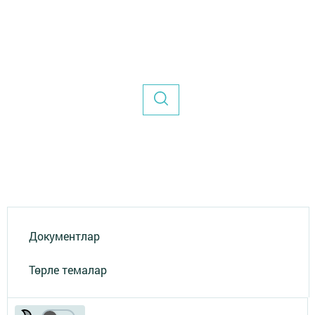
Документлар
Төрле темалар