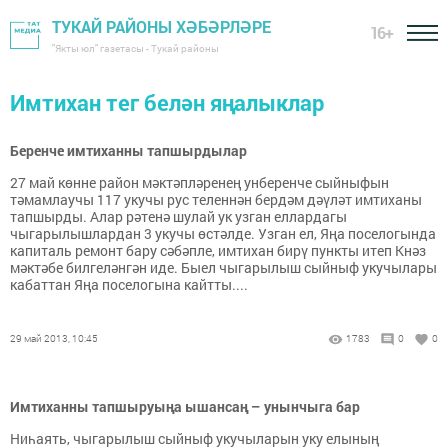
ТУКАЙ РАЙОНЫ ХӘБӘРЛӘРЕ
16+
"Якты юл" газетасы - Тукай районы
Имтихан тег белән яңалыклар
Беренче имтиханны тапшырдылар
27 май көнне район мәктәпләренең унберенче сыйныфын
тәмамлаучы 117 укучы рус теленнән бердәм дәүләт имтиханы
тапшырды. Алар рәтенә шулай ук узган еллардагы
чыгарылышлардан 3 укучы өстәлде. Узган ел, Яңа поселогында
капиталь ремонт бару сәбәпле, имтихан бирү пункты итеп Кнәз
мәктәбе билгеләнгән иде. Быел чыгарылыш сыйныф укучылары
кабаттан Яңа поселогына кайтты....
29 май 2013, 10:45
1783
0
0
Имтиханны тапшыруыңа ышансаң – унынчыга бар
Ниһаять, чыгарылыш сыйныф укучыларын уку елының