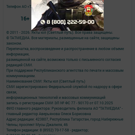
Телефон АО «ТАТМЕДИА»:
(843) 222 09 84
16+
© 2011 - 2026. Якты юл (Светлый путь). Все права защищены.
© ТАТМЕДИА. Все материалы, размещенные на сайте, защищены
законом.
Перепечатка, воспроизведение и распространение в любом объеме
информации,
размещенной на сайте, возможна только с письменного согласия
редакций СМИ.
При поддержке Республиканского агентства по печати и массовым
коммуникациям.
Наименование СМИ: Якты юл (Светлый путь)
СМИ зарегистрировано Федеральной службой по надзору в сфере
связи,
информационных технологий и массовых коммуникаций
запись о регистрации СМИ ЭЛ № ФС 77 - 90170 от 07.10.2025
ФИО главного редактора: Руководитель филиала АО "ТАТМЕДИА" -
главный редактор Аверьянова Олеся Борисовна
Адрес редакции: 423807, Республика Татарстан, город Набережные
Челны, проспект Мусы Джалиля, 46
Телефон редакции: 8 (8552) 70-17-58 - редактор;